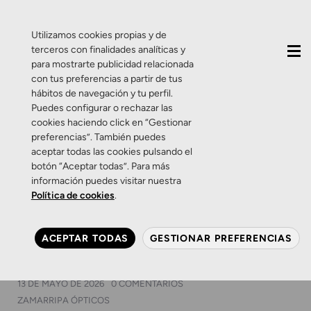
QUIÉNES SOMOS
CONTACTO
ACTUALIDAD
Utilizamos cookies propias y de
terceros con finalidades analíticas y
para mostrarte publicidad relacionada
con tus preferencias a partir de tus
hábitos de navegación y tu perfil.
Puedes configurar o rechazar las
cookies haciendo click en “Gestionar
Etiqueta:
lentillas
preferencias”. También puedes
aceptar todas las cookies pulsando el
botón “Aceptar todas”. Para más
Lentes de contacto
Productos
Salud Visual
información puedes visitar nuestra
Sin categoría
Zamarripa Ópticos
Política de cookies
.
La solución para la vista
cansada cabe en la punta
ACEPTAR TODAS
GESTIONAR PREFERENCIAS
del dedo
13 DE MAYO DE 2026
0 COMENTARIOS
ZAMARRIPA ÓPTICOS