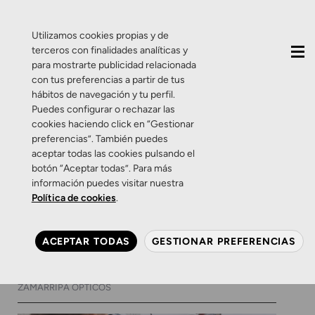
QUIÉNES SOMOS
CONTACTO
ACTUALIDAD
Utilizamos cookies propias y de
terceros con finalidades analíticas y
para mostrarte publicidad relacionada
con tus preferencias a partir de tus
hábitos de navegación y tu perfil.
Puedes configurar o rechazar las
cookies haciendo click en “Gestionar
Categoría:
Glaucoma
preferencias”. También puedes
aceptar todas las cookies pulsando el
botón “Aceptar todas”. Para más
Glaucoma
Salud Visual
información puedes visitar nuestra
Glaucoma: la alteración
Política de cookies
.
silenciosa que podemos
frenar a tiempo
ACEPTAR TODAS
GESTIONAR PREFERENCIAS
10 DE MARZO DE 2026
0 COMENTARIOS
ZAMARRIPA ÓPTICOS