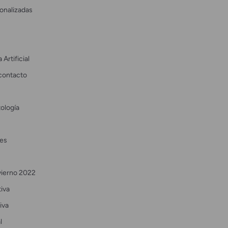
onalizadas
 Artificial
contacto
ología
es
vierno 2022
tiva
iva
l