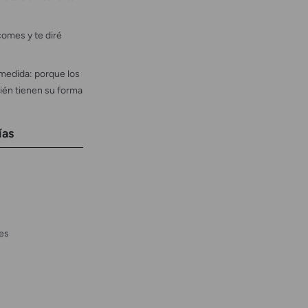
omes y te diré
medida: porque los
ién tienen su forma
ías
es