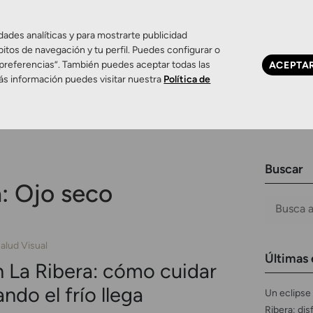
dades analíticas y para mostrarte publicidad
bitos de navegación y tu perfil. Puedes configurar o
 preferencias”. También puedes aceptar todas las
ACEPTA
Ojo seco
Control de miopía
Contactología 
ás información puedes visitar nuestra
Política de
Buscar
a:
Ojo seco
alud Visual
Últimas 
 La Ribera: cómo cuidar
ndo el frío llega
Un eclipse 
Ribera: dis