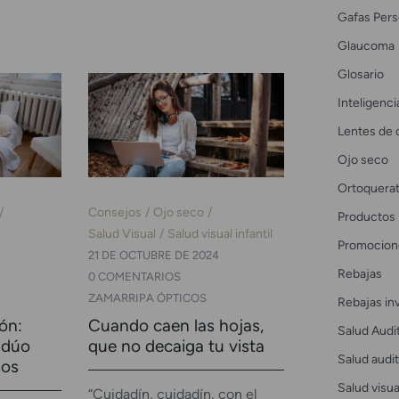
Gafas Pers
Glaucoma
Glosario
Inteligencia
Lentes de 
Ojo seco
Ortoquerat
Consejos
Ojo seco
Productos
Salud Visual
Salud visual infantil
Promocion
21 DE OCTUBRE DE 2024
Rebajas
0 COMENTARIOS
ZAMARRIPA ÓPTICOS
Rebajas in
ón:
Cuando caen las hojas,
Salud Audi
 dúo
que no decaiga tu vista
Salud audit
jos
Salud visua
“Cuidadín, cuidadín, con el