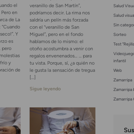
Cuando el
veranillo de San Martín”,
Salud Visu
. Pero en
podríamos decir. La rima nos
Salud visual
rca de La
saldría un pelín más forzada
Sin catego
: “Cuando
con el “veranillo de San
 seco!”. Y
Miguel”, pero en el fondo
Sorteo
erzo es
hablamos de lo mismo: el
Test "Rejil
, pero
otoño acostumbra a venir con
Videojuego
molestias
regalos envenenados… … para
infantil
frío y
tu vista. Porque, sí, ¿a quién no
oración de
le gusta la sensación de tregua
Web
[…]
Zamarripa
Sigue leyendo
Zamarripa 
Zamarripa 
Sus