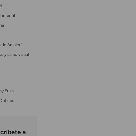
al
 infantil
ría
la de Amsler"
s y salud visual
by Erika
Ópticos
críbete a