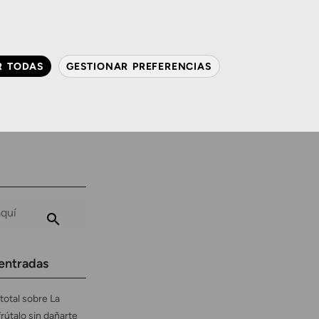
QUIÉNES SOMOS
CONTACTO
ACTUALIDAD
R TODAS
GESTIONAR PREFERENCIAS
avanzada
Audiología
Gafas y mucho más
entradas
total sobre La
frútalo sin dañarte