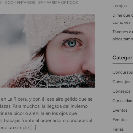
5
0 COMENTARIOS
ZAMARRIPA ÓPTICOS
los ojos
Dime qué c
cómo ves
Tapones a 
oídos tamb
Categor
Concursos
Consejos
Consejos
o en La Ribera, y con él ese aire gélido que se
Curiosidad
lazas. Para muchos, la llegada del invierno
Eventos
tir ese picor o arenilla en los ojos que
Eventos
, trabajas frente al ordenador o conduces al
ece un simple […]
Ferias