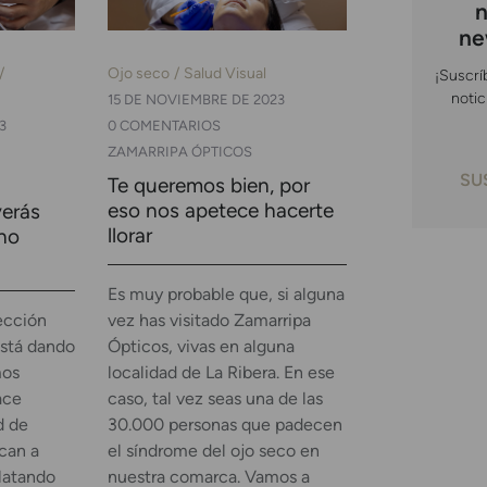
n
ne
Ojo seco
Salud Visual
¡Suscrí
notic
15 DE NOVIEMBRE DE 2023
3
0 COMENTARIOS
ZAMARRIPA ÓPTICOS
SU
Te queremos bien, por
eso nos apetece hacerte
verás
llorar
 no
Es muy probable que, si alguna
ección
vez has visitado Zamarripa
está dando
Ópticos, vivas en alguna
mos
localidad de La Ribera. En ese
ace
caso, tal vez seas una de las
d de
30.000 personas que padecen
can a
el síndrome del ojo seco en
latando
nuestra comarca. Vamos a