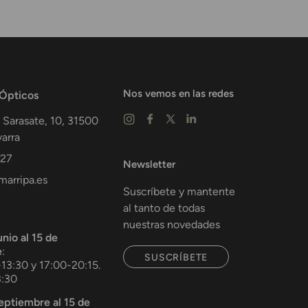
Nos vemos en las redes
 Ópticos
 Sarasate, 10,
31500
arra
 27
Newsletter
arripa.es
Suscríbete y mantente
al tanto de todas
nuestras novedades
unio al 15 de
e
:
SUSCRÍBETE
-13:30 y 17:00-20:15.
3:30
septiembre al 15 de