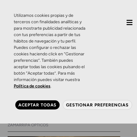
QUIÉNES SOMOS
CONTACTO
ACTUALIDAD
Utilizamos cookies propias y de
terceros con finalidades analíticas y
para mostrarte publicidad relacionada
con tus preferencias a partir de tus
hábitos de navegación y tu perfil.
Puedes configurar o rechazar las
cookies haciendo click en “Gestionar
Categoría:
Consejos
preferencias”. También puedes
aceptar todas las cookies pulsando el
botón “Aceptar todas”. Para más
Consejos
Salud Visual
Zamarripa Ópticos
información puedes visitar nuestra
Un eclipse total sobre La
Política de cookies
.
Ribera: disfrútalo sin
dañarte los ojos
ACEPTAR TODAS
GESTIONAR PREFERENCIAS
5 DE AGOSTO DE 2026
0 COMENTARIOS
ZAMARRIPA ÓPTICOS