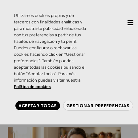
QUIÉNES SOMOS
CONTACTO
ACTUALIDAD
Utilizamos cookies propias y de
terceros con finalidades analíticas y
para mostrarte publicidad relacionada
con tus preferencias a partir de tus
hábitos de navegación y tu perfil.
Puedes configurar o rechazar las
cookies haciendo click en “Gestionar
Categoría:
Consejos
preferencias”. También puedes
aceptar todas las cookies pulsando el
botón “Aceptar todas”. Para más
Consejos
Salud Visual
Zamarripa Ópticos
información puedes visitar nuestra
Dime qué comes y te diré
Política de cookies
.
cómo ves
ACEPTAR TODAS
GESTIONAR PREFERENCIAS
8 DE JULIO DE 2026
0 COMENTARIOS
ZAMARRIPA ÓPTICOS