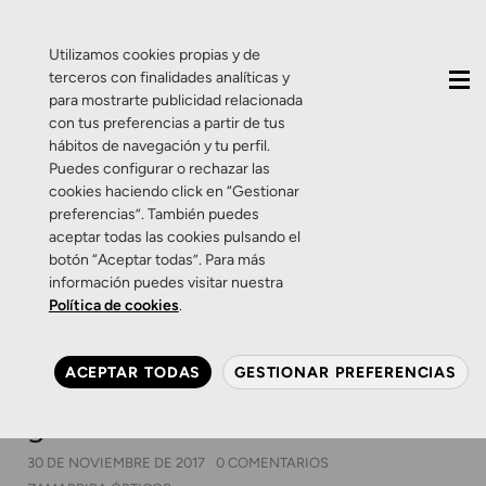
QUIÉNES SOMOS
CONTACTO
ACTUALIDAD
Utilizamos cookies propias y de
terceros con finalidades analíticas y
para mostrarte publicidad relacionada
con tus preferencias a partir de tus
hábitos de navegación y tu perfil.
Puedes configurar o rechazar las
cookies haciendo click en “Gestionar
Categoría:
Zamarripa
preferencias”. También puedes
aceptar todas las cookies pulsando el
by Erika
botón “Aceptar todas”. Para más
información puedes visitar nuestra
Política de cookies
.
Salud Visual
Zamarripa by Erika
Zamarripa by Erika. Gafas
ACEPTAR TODAS
GESTIONAR PREFERENCIAS
graduadas para un look
ganador
30 DE NOVIEMBRE DE 2017
0 COMENTARIOS