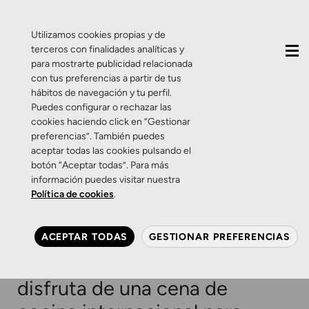
QUIÉNES SOMOS
CONTACTO
ACTUALIDAD
Utilizamos cookies propias y de
terceros con finalidades analíticas y
para mostrarte publicidad relacionada
con tus preferencias a partir de tus
hábitos de navegación y tu perfil.
Puedes configurar o rechazar las
cookies haciendo click en “Gestionar
Categoría:
Eventos
preferencias”. También puedes
aceptar todas las cookies pulsando el
botón “Aceptar todas”. Para más
Eventos
Sorteo
Web
Zamarripa
información puedes visitar nuestra
¡Tenemos NUEVA WEB y lo
Política de cookies
.
celebramos con un
SORTEO especial! Gana una
ACEPTAR TODAS
GESTIONAR PREFERENCIAS
caja de experiencias y
disfruta de una cena de