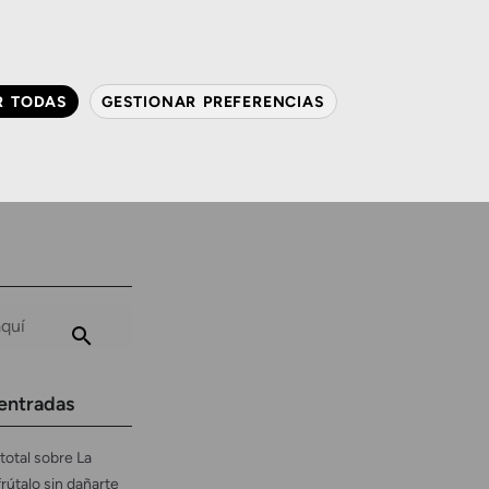
QUIÉNES SOMOS
CONTACTO
ACTUALIDAD
R TODAS
GESTIONAR PREFERENCIAS
avanzada
Audiología
Gafas y mucho más
entradas
total sobre La
frútalo sin dañarte