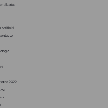
onalizadas
 Artificial
contacto
ología
es
vierno 2022
tiva
iva
l