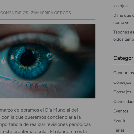
los ojos
 COMENTARIOS
ZAMARRIPA ÓPTICOS
Dime qué c
cómo ves
Tapones a 
oídos tamb
Categor
Concursos
Consejos
Consejos
Curiosidad
 marzo celebramos el Día Mundial del
Eventos
con la que queremos concienciar a la
Eventos
mportancia de realizar revisiones periódicas
Ferias
r este problema ocular. El glaucoma es la