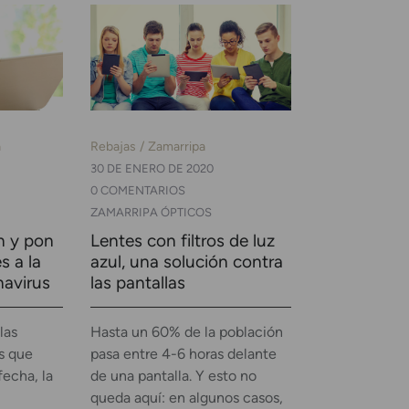
a
Rebajas
Zamarripa
30 DE ENERO DE 2020
0 COMENTARIOS
ZAMARRIPA ÓPTICOS
n y pon
Lentes con filtros de luz
s a la
azul, una solución contra
navirus
las pantallas
las
Hasta un 60% de la población
as que
pasa entre 4-6 horas delante
fecha, la
de una pantalla. Y esto no
queda aquí: en algunos casos,