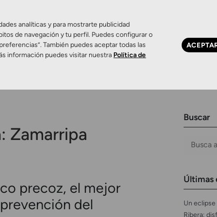
dades analíticas y para mostrarte publicidad
bitos de navegación y tu perfil. Puedes configurar o
 preferencias”. También puedes aceptar todas las
ACEPTA
Ojo seco
Control de miopía
Contactología 
ás información puedes visitar nuestra
Política de
Buscar
a:
Zamarripa
Últimas 
ico precoz, el mejor
a prevención del
Un eclipse 
Ribera: dis