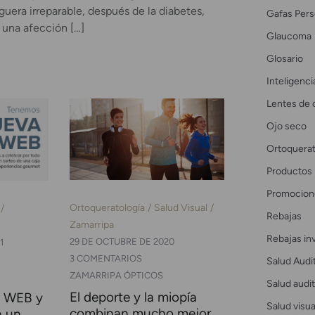
uera irreparable, después de la diabetes,
Gafas Pers
 una afección […]
Glaucoma
Glosario
Inteligencia
Lentes de 
Ojo seco
Ortoquerat
Productos
Promocion
Ortoqueratología
Salud Visual
Rebajas
Zamarripa
Rebajas in
29 DE OCTUBRE DE 2020
1
3 COMENTARIOS
Salud Audi
ZAMARRIPA ÓPTICOS
Salud audit
El deporte y la miopía
 WEB y
Salud visua
combinan mucho mejor
n un