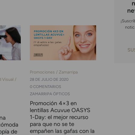
n
ne
¡Suscrí
notic
SU
Promociones
Zamarripa
d Visual
28 DE JULIO DE 2020
0 COMENTARIOS
ZAMARRIPA ÓPTICOS
Promoción 4×3 en
lentillas Acuvue OASYS
1-Day: el mejor recurso
una
para que no se te
 cómoda
empañen las gafas con la
opía de