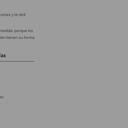
omes y te diré
medida: porque los
ién tienen su forma
ías
es