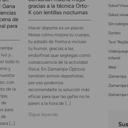
gracias a la técnica Orto-
Salud Visu
! Gana
K con lentillas nocturnas
iencias
Salud visual
 cena de
Sin catego
nal para
Hacer deporte es un placer.
Sorteo
Notas cómo mejora tu cuerpo,
tu estado de forma e incluso
Test "Rejil
arripa
tu humor, gracias a las
Videojuego
 luz y…
endorfinas que segregas como
infantil
or todo lo
consecuencia de la actividad
Web
reno y
física. En Zamarripa Ópticos
nuestra
también somos deportistas,
Zamarripa
eso, con
por eso podemos
Zamarripa 
to de la
recomendarte la solución más
Zamarripa 
ipa,
eficaz para que las gafas no te
 de
paren a la hora de […]
ox para
Sigue leyendo
 de
Sus
para […]