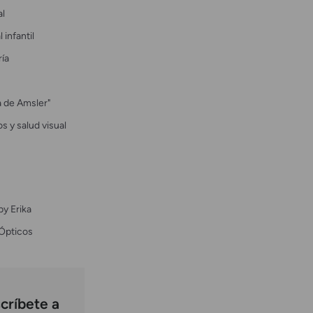
al
 infantil
ría
la de Amsler"
s y salud visual
by Erika
Ópticos
críbete a