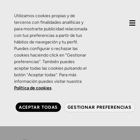
QUIÉNES SOMOS
CONTACTO
ACTUALIDAD
Utilizamos cookies propias y de
terceros con finalidades analíticas y
para mostrarte publicidad relacionada
con tus preferencias a partir de tus
hábitos de navegación y tu perfil.
Puedes configurar o rechazar las
cookies haciendo click en “Gestionar
Categoría:
Concursos
preferencias”. También puedes
aceptar todas las cookies pulsando el
botón “Aceptar todas”. Para más
Concursos
Salud Visual
Zamarripa
información puedes visitar nuestra
Ganadora del sorteo
Política de cookies
.
Scuderia Ferrari.
ACEPTAR TODAS
GESTIONAR PREFERENCIAS
11 DE SEPTIEMBRE DE 2014
0 COMENTARIOS
ZAMARRIPA ÓPTICOS