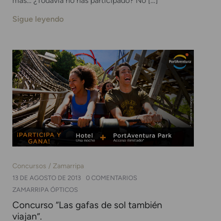
más… ¿Todavía no has participado? No […]
Sigue leyendo
Concursos
Zamarripa
13 DE AGOSTO DE 2013
0 COMENTARIOS
ZAMARRIPA ÓPTICOS
Concurso “Las gafas de sol también
viajan”.