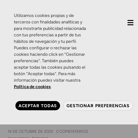
QUIÉNES SOMOS
CONTACTO
ACTUALIDAD
Utilizamos cookies propias y de
terceros con finalidades analíticas y
para mostrarte publicidad relacionada
con tus preferencias a partir de tus
hábitos de navegación y tu perfil.
Puedes configurar o rechazar las
cookies haciendo click en “Gestionar
Categoría:
Salud
preferencias”. También puedes
aceptar todas las cookies pulsando el
auditiva
botón “Aceptar todas”. Para más
información puedes visitar nuestra
Política de cookies
.
Salud auditiva
Sin categoría
Zamarripa Ópticos
¿Te imaginas que cuidar tu
ACEPTAR TODAS
GESTIONAR PREFERENCIAS
audición fuera tan normal
como cuidar tu vista?
14 DE OCTUBRE DE 2025
0 COMENTARIOS