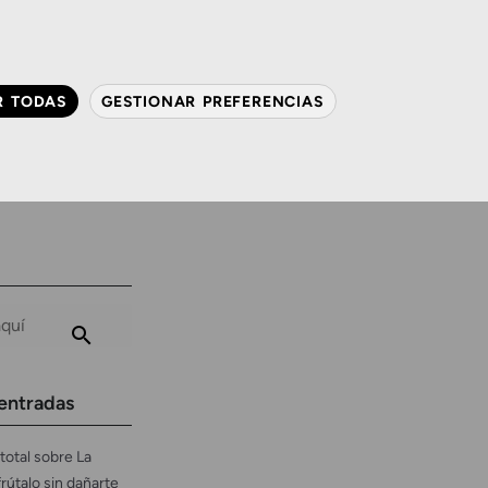
QUIÉNES SOMOS
CONTACTO
ACTUALIDAD
R TODAS
GESTIONAR PREFERENCIAS
avanzada
Audiología
Gafas y mucho más
entradas
total sobre La
frútalo sin dañarte