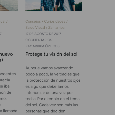
sual
Consejos
Curiosidades
Salud Visual
Zamarripa
7
17 DE AGOSTO DE 2017
0 COMENTARIOS
ZAMARRIPA ÓPTICOS
 nuevo
Protege tu visión del sol
a)
Aunque vamos avanzando
inocentes.
poco a poco, la verdad es que
arecía
la protección de nuestros ojos
e iba
es algo que deberíamos
ción de
interiorizar de una vez por
imo,
todas. Por ejemplo en el tema
e
del sol. Cada vez son más las
a llamada
personas que deciden