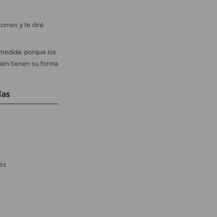
omes y te diré
medida: porque los
ién tienen su forma
ías
es