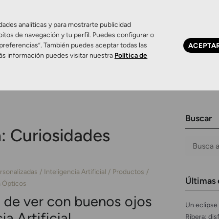
dades analíticas y para mostrarte publicidad
bitos de navegación y tu perfil. Puedes configurar o
 preferencias”. También puedes aceptar todas las
ACEPTA
Ojo seco
Control de miopía
Contactología 
ás información puedes visitar nuestra
Política de
Buscar
a:
Curiosidades
rsonalizadas
Inteligencia Artificial
Productos
Últimas 
 Ópticos
 de ver con buenos ojos
Un eclipse 
ia Artificial
Ribera: dis