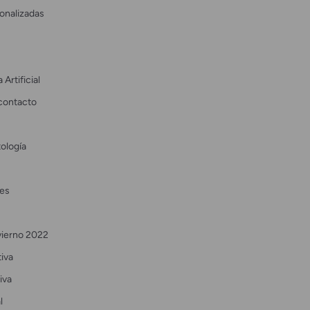
onalizadas
 Artificial
contacto
ología
es
vierno 2022
tiva
iva
l