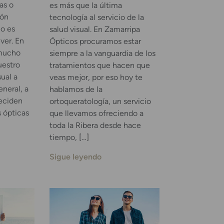
as o
es más que la última
ión
tecnología al servicio de la
lo es
salud visual. En Zamarripa
ver. En
Ópticos procuramos estar
 mucho
siempre a la vanguardia de los
uestro
tratamientos que hacen que
sual a
veas mejor, por eso hoy te
eneral, a
hablamos de la
eciden
ortoqueratología, un servicio
s ópticas
que llevamos ofreciendo a
toda la Ribera desde hace
tiempo, […]
Sigue leyendo