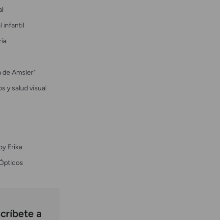
al
 infantil
ría
la de Amsler"
s y salud visual
by Erika
Ópticos
críbete a