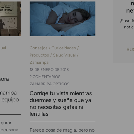
n
ne
¡Suscrí
notic
sual
Consejos
Curiosidades
SU
Productos
Salud Visual
Zamarripa
18 DE ENERO DE 2018
2 COMENTARIOS
hora
ZAMARRIPA ÓPTICOS
marripa
Corrige tu vista mientras
y equipo
duermes y sueña que ya
no necesitas gafas ni
lentillas
ejorar
necesaria
Parece cosa de magia, pero no