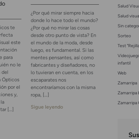
do
Salud Visu
¿Por qué mirar siempre hacia
Salud visual
donde lo hace todo el mundo?
Sin catego
icos te
¿Por qué no mirar las cosas
rfecta
desde otro punto de vista? En
Sorteo
isual este
el mundo de la moda, desde
Test "Rejil
entación
luego, es fundamental. Si las
Videojuego
e para
mentes pensantes, así como
infantil
uién no le
fabricantes y diseñadores, no
 del
lo tuvieran en cuenta, en los
Web
a Ópticos
escaparates nos
Zamarripa
ión por el
encontraríamos con la misma
Zamarripa 
ciones y,
ropa, […]
 la
Zamarripa 
Sigue leyendo
tar […]
Sus