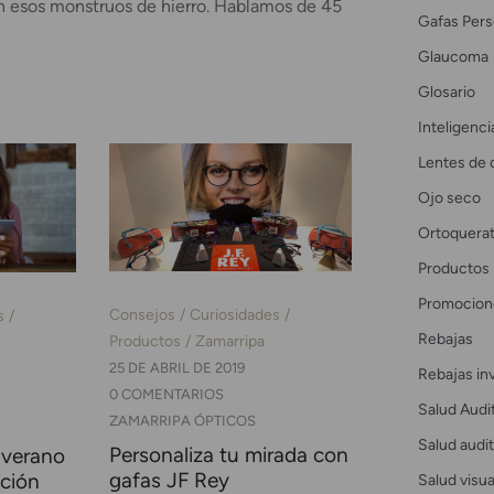
an esos monstruos de hierro. Hablamos de 45
Gafas Pers
Glaucoma
Glosario
Inteligencia
Lentes de 
Ojo seco
Ortoquerat
Productos
Promocion
Consejos
Curiosidades
s
Rebajas
Productos
Zamarripa
25 DE ABRIL DE 2019
Rebajas in
0 COMENTARIOS
Salud Audi
ZAMARRIPA ÓPTICOS
Salud audit
Personaliza tu mirada con
 verano
gafas JF Rey
ación
Salud visua