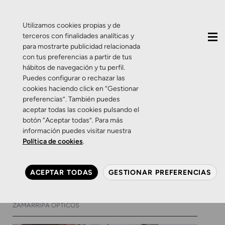
QUIÉNES SOMOS
CONTACTO
ACTUALIDAD
Utilizamos cookies propias y de
terceros con finalidades analíticas y
para mostrarte publicidad relacionada
con tus preferencias a partir de tus
hábitos de navegación y tu perfil.
Puedes configurar o rechazar las
cookies haciendo click en “Gestionar
Etiqueta:
glaucoma
preferencias”. También puedes
aceptar todas las cookies pulsando el
botón “Aceptar todas”. Para más
Glaucoma
Salud Visual
información puedes visitar nuestra
Glaucoma: la alteración
Política de cookies
.
silenciosa que podemos
frenar a tiempo
ACEPTAR TODAS
GESTIONAR PREFERENCIAS
10 DE MARZO DE 2026
0 COMENTARIOS
ZAMARRIPA ÓPTICOS