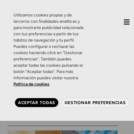
QUIÉNES SOMOS
CONTACTO
ACTUALIDAD
Utilizamos cookies propias y de
terceros con finalidades analíticas y
para mostrarte publicidad relacionada
con tus preferencias a partir de tus
hábitos de navegación y tu perfil.
Puedes configurar o rechazar las
cookies haciendo click en “Gestionar
Etiqueta:
verano
preferencias”. También puedes
aceptar todas las cookies pulsando el
botón “Aceptar todas”. Para más
Consejos
Lentes de contacto
Productos
información puedes visitar nuestra
Salud Visual
Salud visual infantil
Sin categoría
Política de cookies
.
Guía exprés para tener la
vista a punto en verano
ACEPTAR TODAS
GESTIONAR PREFERENCIAS
28 DE JULIO DE 2025
0 COMENTARIOS
ZAMARRIPA ÓPTICOS