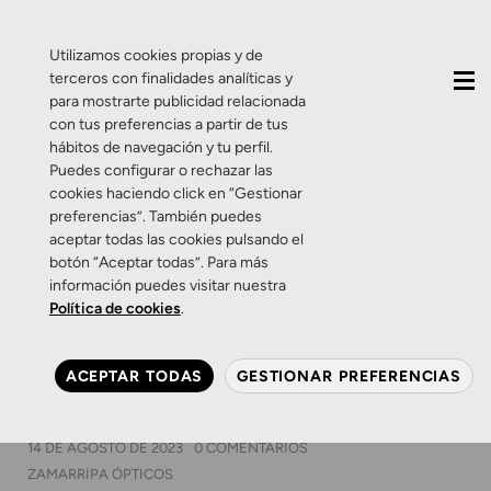
QUIÉNES SOMOS
CONTACTO
ACTUALIDAD
Utilizamos cookies propias y de
terceros con finalidades analíticas y
para mostrarte publicidad relacionada
con tus preferencias a partir de tus
hábitos de navegación y tu perfil.
Puedes configurar o rechazar las
cookies haciendo click en “Gestionar
Etiqueta:
lentes Orto-K
preferencias”. También puedes
aceptar todas las cookies pulsando el
botón “Aceptar todas”. Para más
Eventos
Lentes de contacto
Salud Visual
información puedes visitar nuestra
Zamarripa Ópticos
Política de cookies
.
Si hay que ir a Boston a
ayudarte a proteger tu salud
ACEPTAR TODAS
GESTIONAR PREFERENCIAS
visual, se va
14 DE AGOSTO DE 2023
0 COMENTARIOS
ZAMARRIPA ÓPTICOS