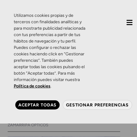
QUIÉNES SOMOS
CONTACTO
ACTUALIDAD
Utilizamos cookies propias y de
terceros con finalidades analíticas y
para mostrarte publicidad relacionada
con tus preferencias a partir de tus
hábitos de navegación y tu perfil.
Puedes configurar o rechazar las
cookies haciendo click en “Gestionar
Etiqueta:
cuidados
preferencias”. También puedes
aceptar todas las cookies pulsando el
botón “Aceptar todas”. Para más
Consejos
Productos
Salud Visual
información puedes visitar nuestra
¿Cómo ver mejor durante
Política de cookies
.
más tiempo? ¡Aprende a
cuidar tus gafas!
ACEPTAR TODAS
GESTIONAR PREFERENCIAS
18 DE JULIO DE 2024
0 COMENTARIOS
ZAMARRIPA ÓPTICOS