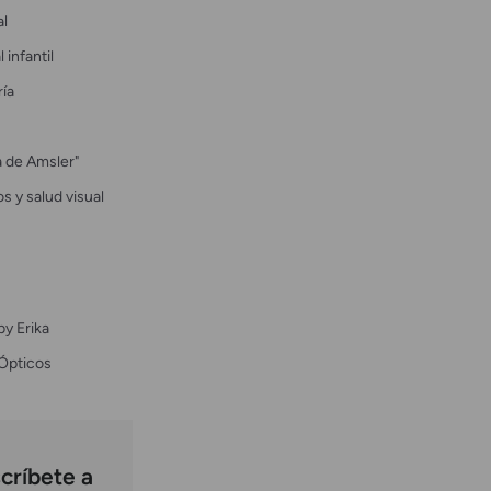
al
 infantil
ría
la de Amsler"
s y salud visual
by Erika
Ópticos
críbete a