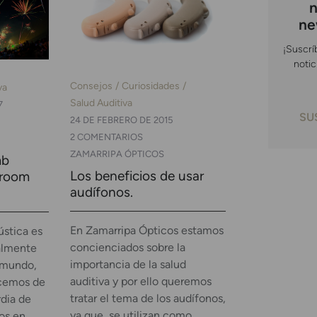
n
ne
¡Suscrí
notic
Consejos
Curiosidades
va
Salud Auditiva
7
SU
24 DE FEBRERO DE 2015
2 COMENTARIOS
ZAMARRIPA ÓPTICOS
mb
Los beneficios de usar
proom
audífonos.
En Zamarripa Ópticos estamos
stica es
concienciados sobre la
almente
importancia de la salud
 mundo,
auditiva y por ello queremos
ecemos de
tratar el tema de los audífonos,
rdia de
ya que, se utilizan como
os en