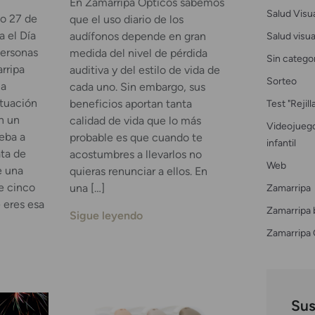
En Zamarripa Ópticos sabemos
Salud Visu
o 27 de
que el uso diario de los
a el Día
Salud visual
audífonos depende en gran
Personas
medida del nivel de pérdida
Sin catego
rripa
auditiva y del estilo de vida de
Sorteo
 a
cada uno. Sin embargo, sus
ituación
Test "Rejil
beneficios aportan tanta
n un
calidad de vida que lo más
Videojuego
ueba a
probable es que cuando te
infantil
ata de
acostumbres a llevarlos no
Web
e una
quieras renunciar a ellos. En
e cinco
Zamarripa
una […]
 eres esa
Zamarripa 
Sigue leyendo
Zamarripa 
Sus