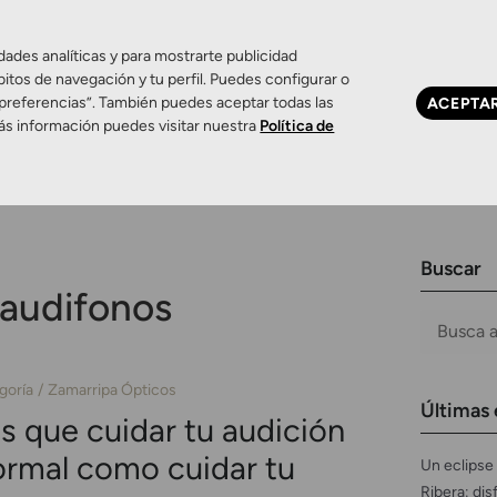
dades analíticas y para mostrarte publicidad
bitos de navegación y tu perfil. Puedes configurar o
 preferencias”. También puedes aceptar todas las
ACEPTA
Ojo seco
Control de miopía
Contactología 
ás información puedes visitar nuestra
Política de
Buscar
audifonos
goría
Zamarripa Ópticos
Últimas 
s que cuidar tu audición
ormal como cuidar tu
Un eclipse 
Ribera: dis