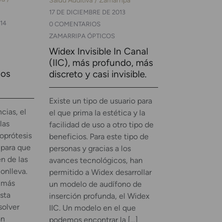
17 DE DICIEMBRE DE 2013
14
0 COMENTARIOS
ZAMARRIPA ÓPTICOS
Widex Invisible In Canal
(IIC), más profundo, más
los
discreto y casi invisible.
Existe un tipo de usuario para
cias, el
el que prima la estética y la
las
facilidad de uso a otro tipo de
oprótesis
beneficios. Para este tipo de
 para que
personas y gracias a los
en de las
avances tecnológicos, han
onlleva.
permitido a Widex desarrollar
 más
un modelo de audífono de
sta
inserción profunda, el Widex
solver
IIC. Un modelo en el que
án
podemos encontrar la […]