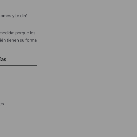
omes y te diré
medida: porque los
ién tienen su forma
ías
es