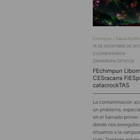
Consejos
Salud Auditi
14 DE DICIEMBRE DE 201
0 COMENTARIOS
ZAMARRIPA ÓPTICOS
FEchimpun LIbo
CESracarra FIES
catacrockTAS
La contaminación acú
un problema, especi
en el llamado primer
donde nos enorgull
situarnos a la vangua
todo. También estam