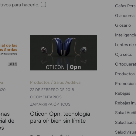
ivos para hacerlo. […]
Gafas Pers
Glaucoma
Glosario
Inteligencia
Lentes de 
Ojo seco
Ortoquerat
Productos
va
Productos
Salud Auditiva
Promocion
020
22 DE FEBRERO DE 2018
Rebajas
0 COMENTARIOS
Rebajas in
ZAMARRIPA ÓPTICOS
Salud Audi
onas
Oticon Opn, tecnología
ial de
para oír bien sin límite
Salud audit
os
Salud visua