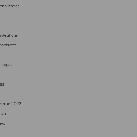
onalizadas
 Artificial
contacto
ología
es
vierno 2022
tiva
iva
l