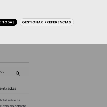
QUIÉNES SOMOS
CONTACTO
ACTUALIDAD
R TODAS
GESTIONAR PREFERENCIAS
avanzada
Audiología
Gafas y mucho más
entradas
total sobre La
frútalo sin dañarte