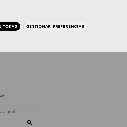
QUIÉNES SOMOS
CONTACTO
ACTUALIDAD
R TODAS
GESTIONAR PREFERENCIAS
avanzada
Audiología
Gafas y mucho más
ar