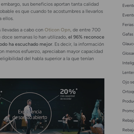
 embargo, sus beneficios aportan tanta calidad
Event
robable es que cuando te acostumbres a llevarlos
Event
 ellos.
Ferias
s llevadas a cabo con
Oticon Opn
, de entre 700
Gafas
 doce semanas lo han utilizado,
el 96% reconoce
Glau
íodo ha escuchado mejor
. Es decir, la información
 con menos esfuerzo, apreciaban mayor capacidad
Glosar
eligibilidad del habla superior a la que tenían
Intelig
Lente
Ojo s
Ortoq
Produ
Promo
Rebaj
Rebaj