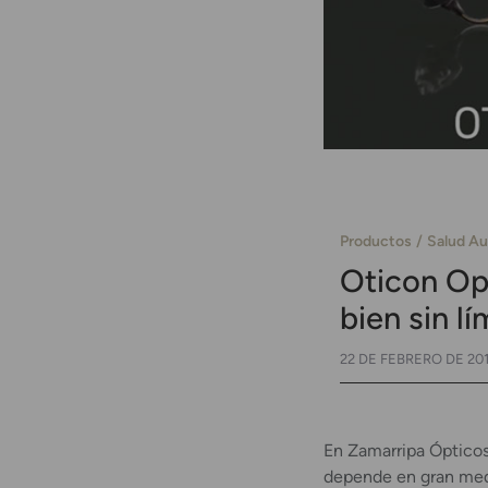
Productos
Salud Au
Oticon Opn
bien sin lí
22 DE FEBRERO DE 20
En Zamarripa Ópticos
depende en gran medid