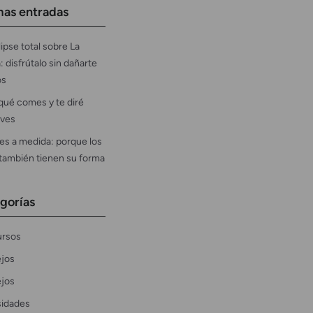
mas entradas
ipse total sobre La
: disfrútalo sin dañarte
os
qué comes y te diré
ves
es a medida: porque los
 también tienen su forma
gorías
rsos
jos
jos
sidades