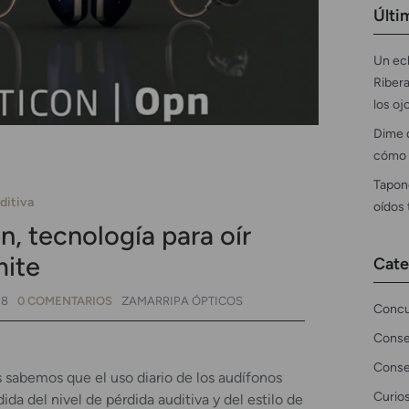
Últi
Un ecl
Ribera
los oj
Dime 
cómo 
Tapon
ditiva
oídos
, tecnología para oír
mite
Cate
18
0 COMENTARIOS
ZAMARRIPA ÓPTICOS
Concu
Conse
Conse
 sabemos que el uso diario de los audífonos
Curio
a del nivel de pérdida auditiva y del estilo de