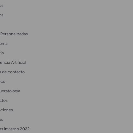
os
os
 Personalizadas
coma
io
encia Artificial
s de contacto
eco
ueratología
ctos
ciones
as
as invierno 2022