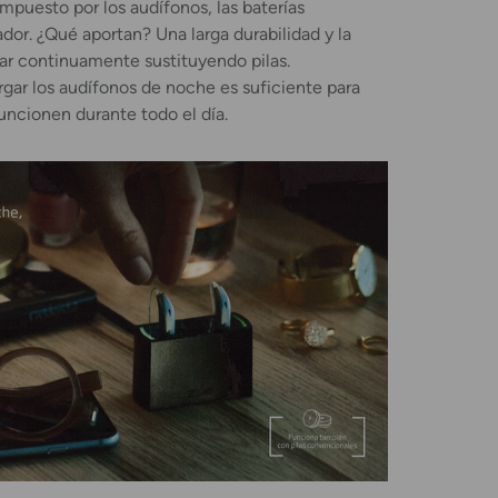
compuesto por los audífonos, las baterías
ador. ¿Qué aportan? Una larga durabilidad y la
r continuamente sustituyendo pilas.
ar los audífonos de noche es suficiente para
funcionen durante todo el día.