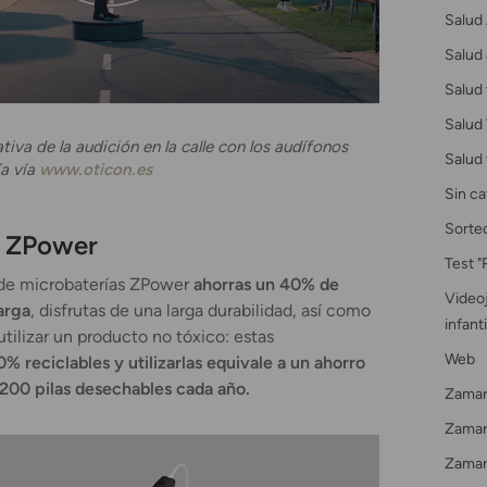
Salud 
Salud 
Salud 
Salud 
tiva de la audición en la calle con los audífonos
Salud 
ía vía
www.oticon.es
Sin ca
Sorte
s ZPower
Test "
 de microbaterías ZPower
ahorras un 40% de
Videoj
arga
, disfrutas de una larga durabilidad, así como
infanti
utilizar un producto no tóxico: estas
Web
% reciclables y utilizarlas equivale a un ahorro
200 pilas desechables cada año.
Zamar
Zamarr
Zamar