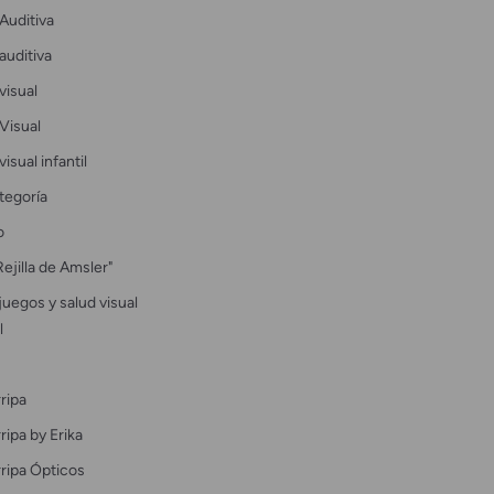
Auditiva
auditiva
visual
Visual
visual infantil
tegoría
o
Rejilla de Amsler"
uegos y salud visual
l
ripa
ipa by Erika
ripa Ópticos