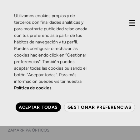
QUIÉNES SOMOS
CONTACTO
ACTUALIDAD
Utilizamos cookies propias y de
terceros con finalidades analíticas y
para mostrarte publicidad relacionada
con tus preferencias a partir de tus
hábitos de navegación y tu perfil.
Puedes configurar o rechazar las
cookies haciendo click en “Gestionar
Etiqueta:
audífonos
preferencias”. También puedes
aceptar todas las cookies pulsando el
Opticon
botón “Aceptar todas”. Para más
información puedes visitar nuestra
Política de cookies
.
Productos
Salud Auditiva
Oticon Opn, tecnología
ACEPTAR TODAS
GESTIONAR PREFERENCIAS
para oír bien sin límite
22 DE FEBRERO DE 2018
0 COMENTARIOS
ZAMARRIPA ÓPTICOS