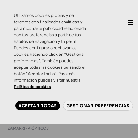
QUIÉNES SOMOS
CONTACTO
ACTUALIDAD
Utilizamos cookies propias y de
terceros con finalidades analíticas y
para mostrarte publicidad relacionada
con tus preferencias a partir de tus
hábitos de navegación y tu perfil.
Puedes configurar o rechazar las
cookies haciendo click en “Gestionar
Etiqueta:
tecnología
preferencias”. También puedes
aceptar todas las cookies pulsando el
TwinLink
botón “Aceptar todas”. Para más
información puedes visitar nuestra
Política de cookies
.
Productos
Salud Auditiva
Oticon Opn, tecnología
ACEPTAR TODAS
GESTIONAR PREFERENCIAS
para oír bien sin límite
22 DE FEBRERO DE 2018
0 COMENTARIOS
ZAMARRIPA ÓPTICOS