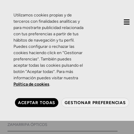
QUIÉNES SOMOS
CONTACTO
ACTUALIDAD
Utilizamos cookies propias y de
terceros con finalidades analíticas y
para mostrarte publicidad relacionada
con tus preferencias a partir de tus
hábitos de navegación y tu perfil.
Puedes configurar o rechazar las
cookies haciendo click en “Gestionar
Etiqueta:
que es la luz
preferencias”. También puedes
aceptar todas las cookies pulsando el
azul
botón “Aceptar todas”. Para más
información puedes visitar nuestra
Política de cookies
.
Consejos
Salud Visual
Zamarripa
Relaja tus ojos mientras
ACEPTAR TODAS
GESTIONAR PREFERENCIAS
realizas tareas de cerca
10 DE OCTUBRE DE 2017
0 COMENTARIOS
ZAMARRIPA ÓPTICOS