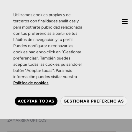
QUIÉNES SOMOS
CONTACTO
ACTUALIDAD
Utilizamos cookies propias y de
terceros con finalidades analíticas y
para mostrarte publicidad relacionada
con tus preferencias a partir de tus
hábitos de navegación y tu perfil.
Puedes configurar o rechazar las
cookies haciendo click en “Gestionar
Etiqueta:
proteccion
preferencias”. También puedes
aceptar todas las cookies pulsando el
botón “Aceptar todas”. Para más
Salud Auditiva
Zamarripa Ópticos
información puedes visitar nuestra
¡Oído cocina! Estos son los
Política de cookies
.
alimentos que favorecen tu
salud auditiva
ACEPTAR TODAS
GESTIONAR PREFERENCIAS
15 DE ABRIL DE 2024
0 COMENTARIOS
ZAMARRIPA ÓPTICOS