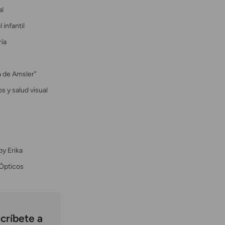
al
 infantil
ría
la de Amsler"
s y salud visual
by Erika
Ópticos
críbete a