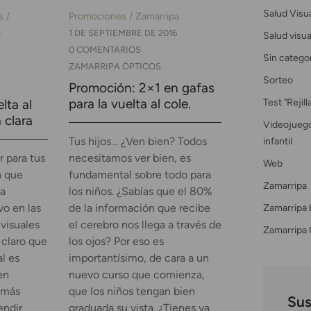
Salud Visu
s
Promociones
Zamarripa
a
1 DE SEPTIEMBRE DE 2016
Salud visual
0 COMENTARIOS
Sin catego
ZAMARRIPA ÓPTICOS
Sorteo
Promoción: 2×1 en gafas
Test "Rejil
para la vuelta al cole.
lta al
 clara
Videojuego
infantil
Tus hijos… ¿Ven bien? Todos
r para tus
necesitamos ver bien, es
Web
n que
fundamental sobre todo para
Zamarripa
 a
los niños. ¿Sabías que el 80%
Zamarripa 
vo en las
de la información que recibe
visuales
el cerebro nos llega a través de
Zamarripa 
 claro que
los ojos? Por eso es
l es
importantísimo, de cara a un
en
nuevo curso que comienza,
 más
que los niños tengan bien
Sus
endir
graduada su vista. ¿Tienes ya