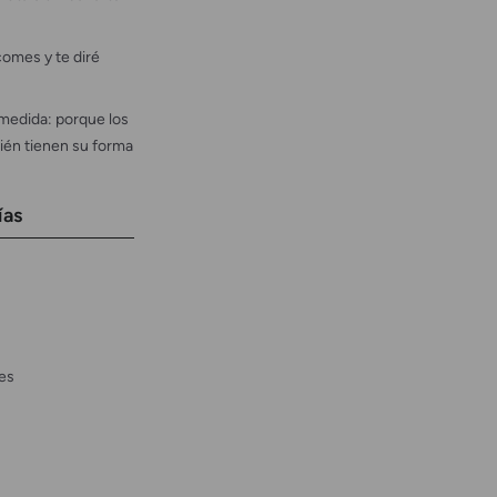
omes y te diré
medida: porque los
ién tienen su forma
ías
es