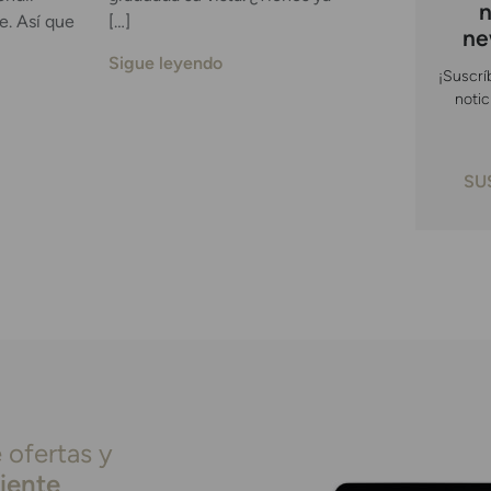
n
e. Así que
[…]
ne
Sigue leyendo
¡Suscrí
notic
SU
 ofertas y
liente