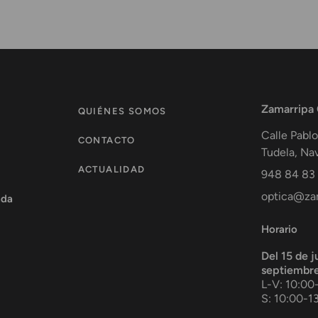
Zamarripa
QUIÉNES SOMOS
Calle Pablo
CONTACTO
Tudela
,
Nav
ACTUALIDAD
948 84 83
optica@zam
ada
Horario
Del 15 de j
septiembr
L-V: 10:00
S: 10:00-1