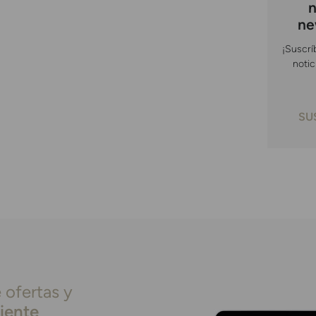
n
ne
¡Suscrí
notic
SU
 ofertas y
liente