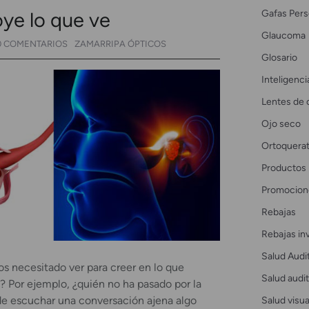
Gafas Pers
oye lo que ve
Glaucoma
0 COMENTARIOS
ZAMARRIPA ÓPTICOS
Glosario
Inteligencia
Lentes de 
Ojo seco
Ortoquerat
Productos
Promocion
Rebajas
Rebajas in
Salud Audi
 necesitado ver para creer en lo que
Salud audit
Por ejemplo, ¿quién no ha pasado por la
Salud visua
e escuchar una conversación ajena algo