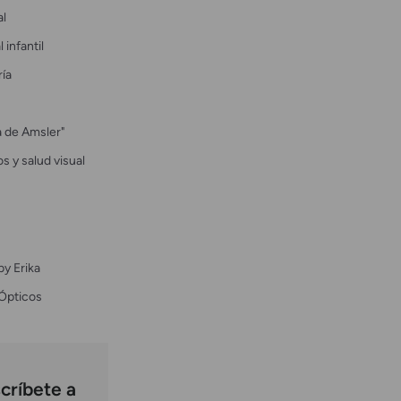
al
 infantil
ría
la de Amsler"
s y salud visual
by Erika
Ópticos
críbete a