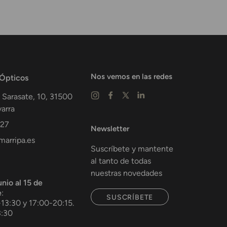
Nos vemos en las redes
 Ópticos
 Sarasate, 10,
31500
arra
 27
Newsletter
arripa.es
Suscríbete y mantente
al tanto de todas
nuestras novedades
unio al 15 de
e
:
SUSCRÍBETE
-13:30 y 17:00-20:15.
3:30