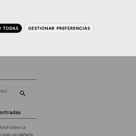
QUIÉNES SOMOS
CONTACTO
ACTUALIDAD
R TODAS
GESTIONAR PREFERENCIAS
avanzada
Audiología
Gafas y mucho más
entradas
total sobre La
frútalo sin dañarte