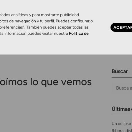
dades analíticas y para mostrarte publicidad
bitos de navegación y tu perfil. Puedes configurar o
 preferencias”. También puedes aceptar todas las
ACEPTA
Ojo seco
Control de miopía
Contactología 
ás información puedes visitar nuestra
Política de
Buscar
oímos lo que vemos
Últimas 
Un eclipse 
Ribera: dis