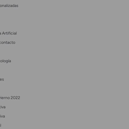
onalizadas
 Artificial
contacto
ología
es
vierno 2022
tiva
iva
l