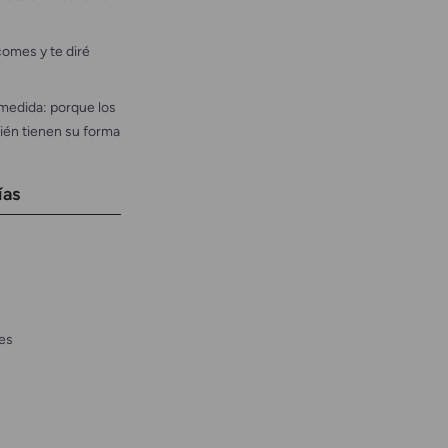
omes y te diré
medida: porque los
ién tienen su forma
ías
es