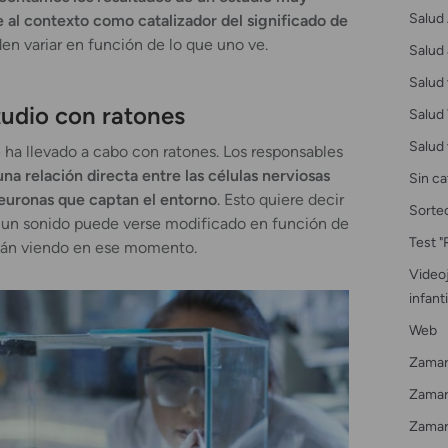
Salud 
e al contexto como catalizador del significado de
en variar en función de lo que uno ve.
Salud 
Salud 
tudio con ratones
Salud 
Salud 
se ha llevado a cabo con ratones. Los responsables
una relación directa entre las células nerviosas
Sin ca
 neuronas que captan el entorno
. Esto quiere decir
Sorte
e un sonido puede verse modificado en función de
Test "
stán viendo en ese momento.
Videoj
infanti
Web
Zamar
Zamarr
Zamar