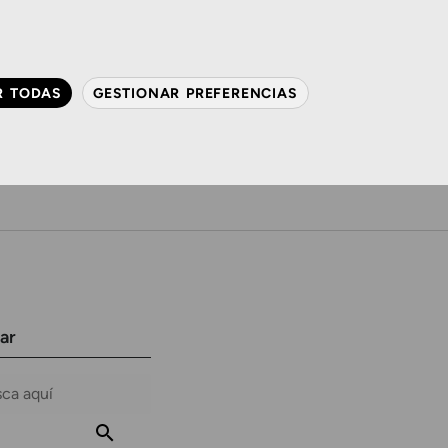
QUIÉNES SOMOS
CONTACTO
ACTUALIDAD
R TODAS
GESTIONAR PREFERENCIAS
avanzada
Audiología
Gafas y mucho más
ar