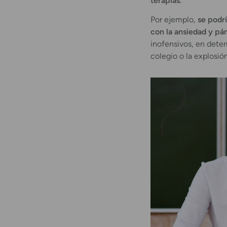
terapias
.
Por ejemplo,
se podrí
con la ansiedad y pá
inofensivos, en dete
colegio o la explosió