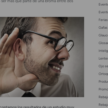
no ser más que parte de una broma entre dos
Event
Event
Ferias
Gafas
Glau
Glosar
Intelig
Lente
Ojo s
Ortoq
Produ
Promo
Rebaj
Rebaj
 contamos los resultados de un estudio muy