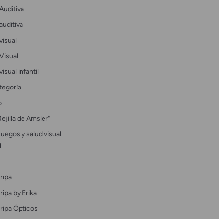
Auditiva
auditiva
visual
Visual
visual infantil
tegoría
o
Rejilla de Amsler"
uegos y salud visual
l
ripa
ipa by Erika
ripa Ópticos