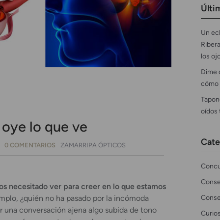
Últi
Un ecl
Ribera
los oj
Dime 
cómo 
Tapon
oídos
 oye lo que ve
Cate
0 COMENTARIOS
ZAMARRIPA ÓPTICOS
Concu
Conse
s necesitado ver para creer en lo que estamos
Conse
mplo, ¿quién no ha pasado por la incómoda
r una conversación ajena algo subida de tono
Curio