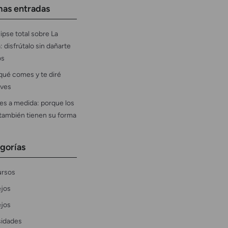
mas entradas
ipse total sobre La
: disfrútalo sin dañarte
os
qué comes y te diré
ves
es a medida: porque los
 también tienen su forma
gorías
rsos
jos
jos
sidades