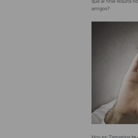
que al final resulta 
amigos?
Hoy en Zamarripa
te