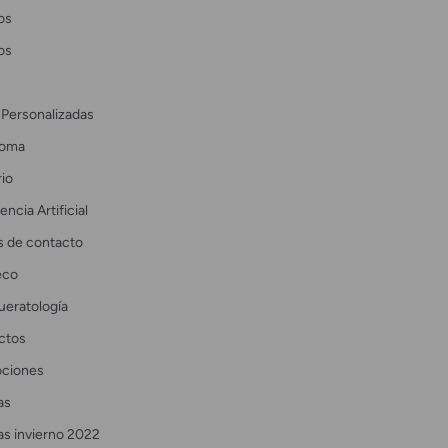
os
os
 Personalizadas
coma
io
encia Artificial
s de contacto
eco
ueratología
ctos
ciones
as
as invierno 2022