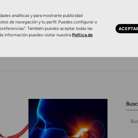
dades analíticas y para mostrarte publicidad
bitos de navegación y tu perfil. Puedes configurar o
 preferencias”. También puedes aceptar todas las
ACEPTA
ás información puedes visitar nuestra
Política de
Ojo seco
Control de miopía
Contactología 
Busc