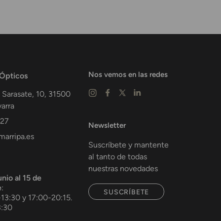
Nos vemos en las redes
 Ópticos
 Sarasate, 10,
31500
arra
 27
Newsletter
arripa.es
Suscríbete y mantente
al tanto de todas
nuestras novedades
unio al 15 de
e
:
SUSCRÍBETE
-13:30 y 17:00-20:15.
3:30