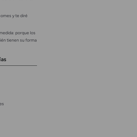
omes y te diré
medida: porque los
ién tienen su forma
ías
es