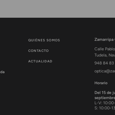
Zamarripa
QUIÉNES SOMOS
Calle Pablo
CONTACTO
Tudela
,
Nav
ACTUALIDAD
948 84 83
optica@zam
ada
Horario
Del 15 de j
septiembr
L-V: 10:00
S: 10:00-1