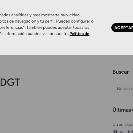
dades analíticas y para mostrarte publicidad
bitos de navegación y tu perfil. Puedes configurar o
 preferencias”. También puedes aceptar todas las
ACEPTA
Ojo seco
Control de miopía
Contactología 
ás información puedes visitar nuestra
Política de
Buscar
DGT
Últimas 
Un eclipse 
Ribera: dis