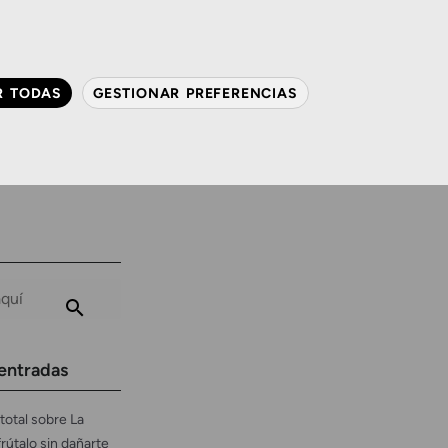
QUIÉNES SOMOS
CONTACTO
ACTUALIDAD
R TODAS
GESTIONAR PREFERENCIAS
avanzada
Audiología
Gafas y mucho más
entradas
total sobre La
frútalo sin dañarte