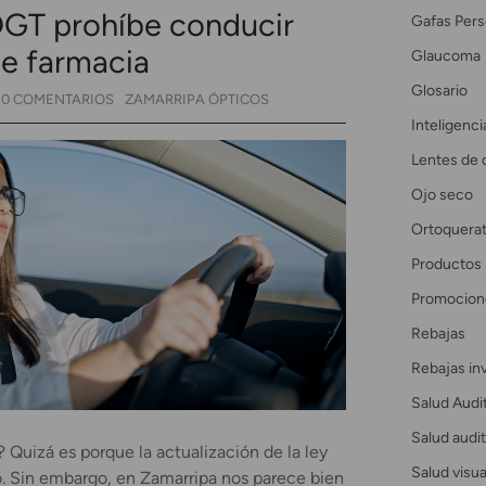
DGT prohíbe conducir
Gafas Pers
de farmacia
Glaucoma
Glosario
0 COMENTARIOS
ZAMARRIPA ÓPTICOS
Inteligencia
Lentes de 
Ojo seco
Ortoquerat
Productos
Promocion
Rebajas
Rebajas in
Salud Audi
Salud audit
? Quizá es porque la actualización de la ley
Salud visua
 Sin embargo, en Zamarripa nos parece bien