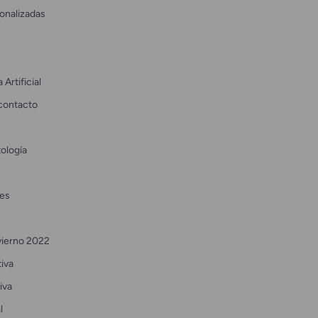
onalizadas
 Artificial
contacto
ología
es
vierno 2022
tiva
iva
l