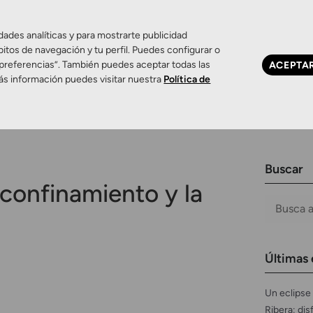
dades analíticas y para mostrarte publicidad
bitos de navegación y tu perfil. Puedes configurar o
 preferencias”. También puedes aceptar todas las
ACEPTA
Ojo seco
Control de miopía
Contactología 
ás información puedes visitar nuestra
Política de
Buscar
confinamiento y la
Últimas 
Un eclipse 
Ribera: dis