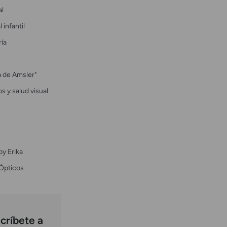
al
 infantil
ría
la de Amsler"
s y salud visual
by Erika
Ópticos
críbete a