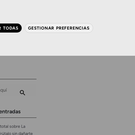
QUIÉNES SOMOS
CONTACTO
ACTUALIDAD
R TODAS
GESTIONAR PREFERENCIAS
avanzada
Audiología
Gafas y mucho más
entradas
total sobre La
frútalo sin dañarte