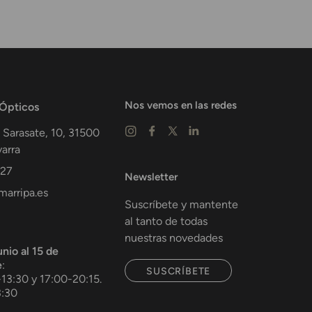
Nos vemos en las redes
 Ópticos
 Sarasate, 10,
31500
arra
 27
Newsletter
arripa.es
Suscríbete y mantente
al tanto de todas
nuestras novedades
unio al 15 de
e
:
SUSCRÍBETE
-13:30 y 17:00-20:15.
3:30