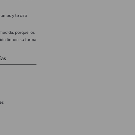
omes y te diré
medida: porque los
ién tienen su forma
ías
es