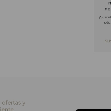
n
ne
¡Suscrí
notic
SU
 ofertas y
liente