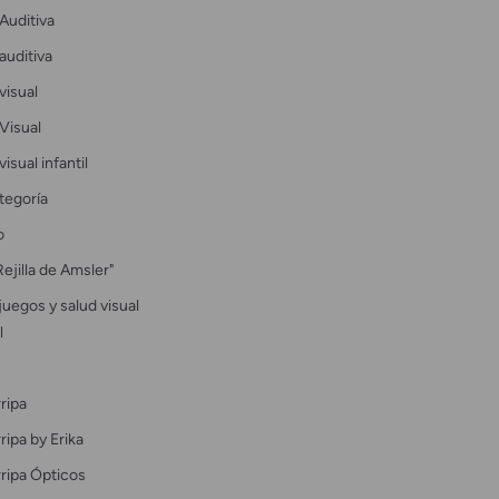
Auditiva
auditiva
visual
Visual
visual infantil
tegoría
o
Rejilla de Amsler"
uegos y salud visual
l
ripa
ipa by Erika
ripa Ópticos