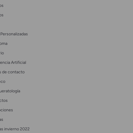
os
os
 Personalizadas
coma
io
encia Artificial
s de contacto
eco
ueratología
ctos
ciones
as
as invierno 2022