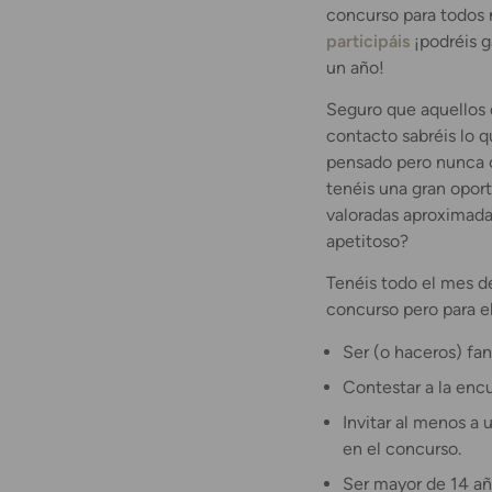
concurso para todos 
participáis
¡podréis g
un año!
Seguro que aquellos q
contacto sabréis lo q
pensado pero nunca os
tenéis una gran oport
valoradas aproximad
apetitoso?
Tenéis todo el mes d
concurso pero para el
Ser (o haceros) fan
Contestar a la encu
Invitar al menos a
en el concurso.
Ser mayor de 14 añ