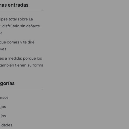
mas entradas
ipse total sobre La
: disfrútalo sin dañarte
os
qué comes y te diré
ves
es a medida: porque los
 también tienen su forma
gorías
rsos
jos
jos
sidades