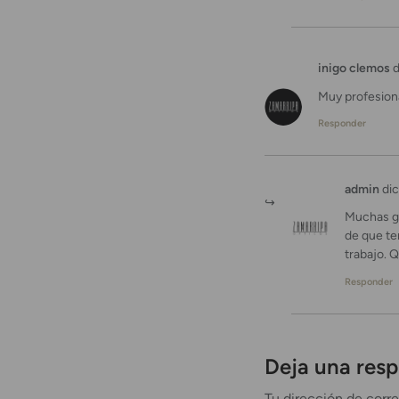
inigo clemos
d
Muy profesiona
Responder
admin
dic
Muchas gr
de que te
trabajo. 
Responder
Deja una res
Tu dirección de corre