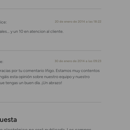
ice:
20 de enero de 2014 a las 18:22
les… y un 10 en atencion al cliente.
e:
30 de enero de 2014 a las 09:23
acias por tu comentario Iñigo. Estamos muy contentos
ngáis esta opinión sobre nuestro equipo y nuestro
Que tengas un buen día. ¡Un abrazo!
puesta
o electrónico no será publicada.
Los campos