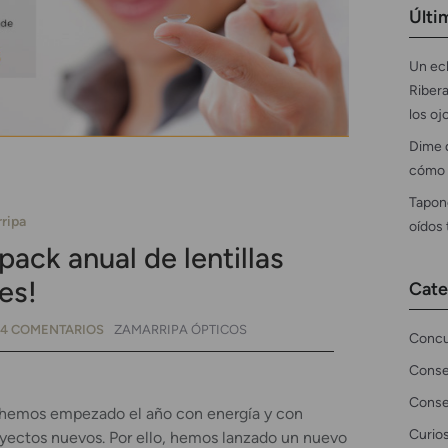
Últi
Un ecl
Ribera
los oj
Dime 
cómo 
Tapon
ripa
oídos
pack anual de lentillas
es!
Cate
4 COMENTARIOS
ZAMARRIPA ÓPTICOS
Concu
Conse
Conse
 hemos empezado el año con energía y con
Curio
ectos nuevos. Por ello, hemos lanzado un nuevo