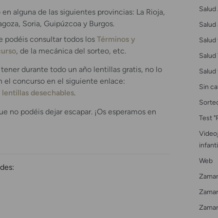
Salud 
n alguna de las siguientes provincias: La Rioja,
agoza, Soria, Guipúzcoa y Burgos.
Salud 
e podéis consultar todos los
Términos y
Salud 
curso
, de la mecánica del sorteo, etc.
Salud 
 tener durante todo un año lentillas gratis, no lo
Salud 
n el concurso en el siguiente enlace:
Sin ca
lentillas desechables
.
Sorte
ue no podéis dejar escapar. ¡Os esperamos en
Test "
Videoj
infanti
Web
des:
Zamar
Zamarr
Zamar