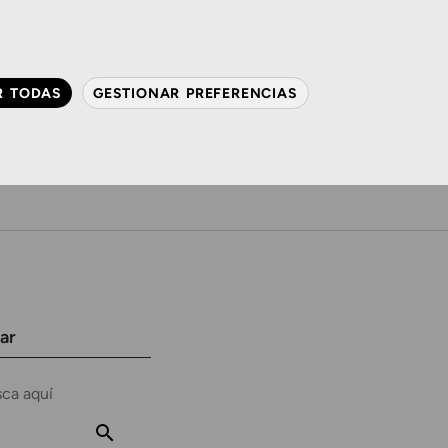
QUIÉNES SOMOS
CONTACTO
ACTUALIDAD
R TODAS
GESTIONAR PREFERENCIAS
avanzada
Audiología
Gafas y mucho más
ar