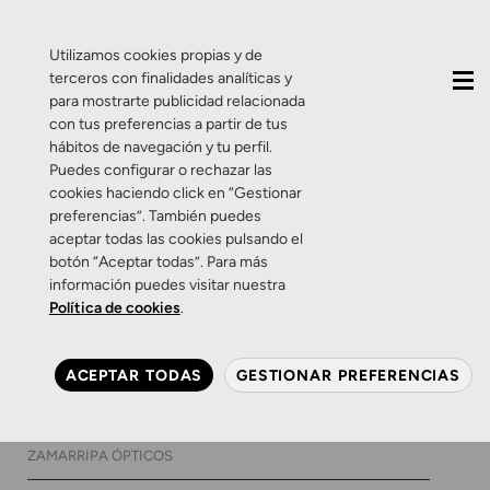
QUIÉNES SOMOS
CONTACTO
ACTUALIDAD
Utilizamos cookies propias y de
terceros con finalidades analíticas y
para mostrarte publicidad relacionada
con tus preferencias a partir de tus
hábitos de navegación y tu perfil.
Puedes configurar o rechazar las
cookies haciendo click en “Gestionar
Etiqueta:
zamarripa
preferencias”. También puedes
aceptar todas las cookies pulsando el
protección ocular
botón “Aceptar todas”. Para más
información puedes visitar nuestra
Política de cookies
.
Consejos
Salud Visual
Zamarripa
Para no ver los peligros de la
ACEPTAR TODAS
GESTIONAR PREFERENCIAS
nieve, protégete
25 DE ENERO DE 2018
0 COMENTARIOS
ZAMARRIPA ÓPTICOS