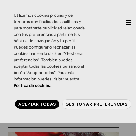
QUIÉNES SOMOS
CONTACTO
ACTUALIDAD
Utilizamos cookies propias y de
terceros con finalidades analíticas y
para mostrarte publicidad relacionada
con tus preferencias a partir de tus
hábitos de navegación y tu perfil.
Puedes configurar o rechazar las
cookies haciendo click en “Gestionar
Etiqueta:
Woddys
preferencias”. También puedes
aceptar todas las cookies pulsando el
botón “Aceptar todas”. Para más
Consejos
Productos
Promociones
Salud Visual
información puedes visitar nuestra
Zamarripa
Política de cookies
.
Esta Navidad regala visión,
te mirarán con otros ojos
ACEPTAR TODAS
GESTIONAR PREFERENCIAS
27 DE DICIEMBRE DE 2018
0 COMENTARIOS
ZAMARRIPA ÓPTICOS