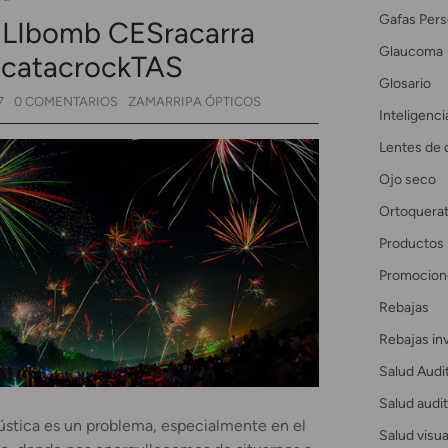
Gafas Pers
LIbomb CESracarra
Glaucoma
 catacrockTAS
Glosario
7
0 COMENTARIOS
ZAMARRIPA ÓPTICOS
Inteligencia
Lentes de 
Ojo seco
Ortoquerat
Productos
Promocion
Rebajas
Rebajas in
Salud Audi
Salud audit
stica es un problema, especialmente en el
Salud visua