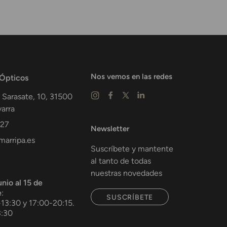
Nos vemos en las redes
 Ópticos
 Sarasate, 10,
31500
arra
 27
Newsletter
arripa.es
Suscríbete y mantente
al tanto de todas
nuestras novedades
unio al 15 de
e
:
SUSCRÍBETE
-13:30 y 17:00-20:15.
3:30