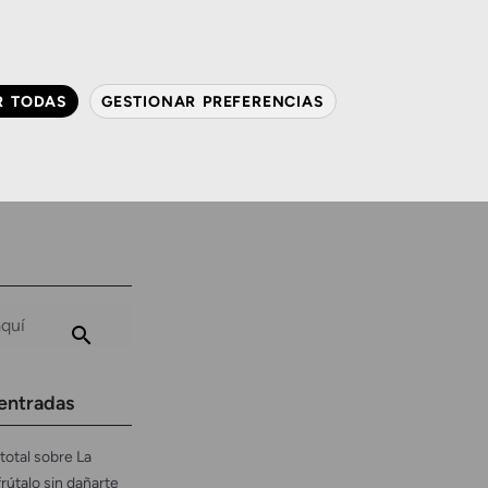
QUIÉNES SOMOS
CONTACTO
ACTUALIDAD
R TODAS
GESTIONAR PREFERENCIAS
avanzada
Audiología
Gafas y mucho más
entradas
total sobre La
frútalo sin dañarte