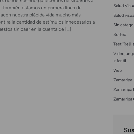
o, donde nos enorgullecemos de situarnos a
Salud Visu
o. También estamos en primera línea de
acen nuestra plácida vida mucho más
Salud visual
tira la cantidad de estímulos innecesarios a
Sin catego
estos sin caer en la cuenta de […]
Sorteo
Test "Rejil
Videojuego
infantil
Web
Zamarripa
Zamarripa 
Zamarripa 
Sus