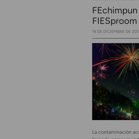
FEchimpun 
FIESproom
14 DE DICIEMBRE DE 201
La contaminación acú