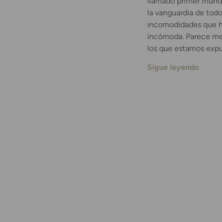
llamado primer mund
la vanguardia de tod
incomodidades que h
incómoda. Parece men
los que estamos expu
Sigue leyendo