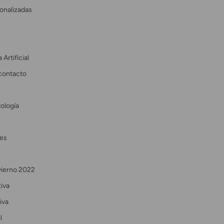
onalizadas
 Artificial
contacto
ología
es
vierno 2022
tiva
iva
l