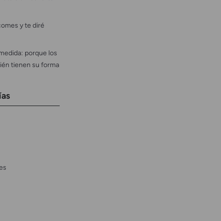
omes y te diré
medida: porque los
ién tienen su forma
ías
es