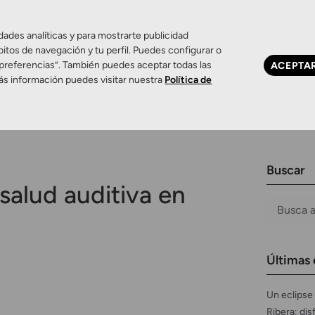
dades analíticas y para mostrarte publicidad
bitos de navegación y tu perfil. Puedes configurar o
 preferencias”. También puedes aceptar todas las
ACEPTA
Ojo seco
Control de miopía
Contactología 
ás información puedes visitar nuestra
Política de
Buscar
salud auditiva en
Últimas 
Un eclipse 
Ribera: dis