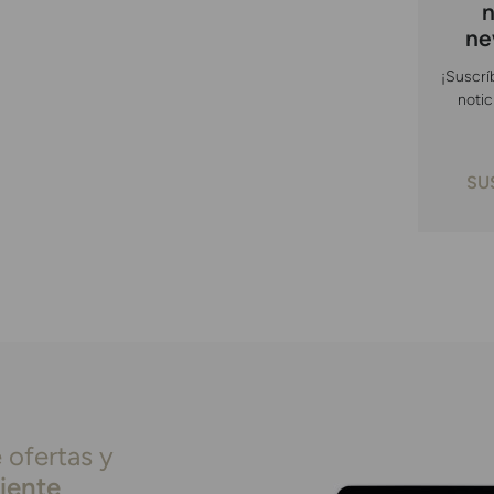
n
ne
¡Suscrí
notic
SU
 ofertas y
liente