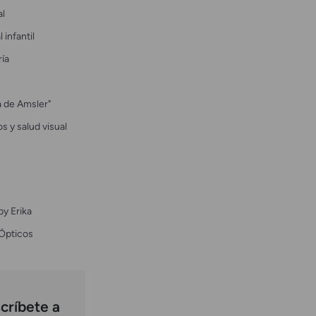
al
 infantil
ría
la de Amsler"
s y salud visual
by Erika
Ópticos
críbete a