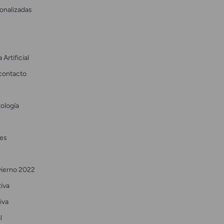
onalizadas
 Artificial
contacto
ología
es
vierno 2022
tiva
iva
l