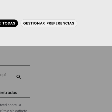
QUIÉNES SOMOS
CONTACTO
ACTUALIDAD
R TODAS
GESTIONAR PREFERENCIAS
avanzada
Audiología
Gafas y mucho más
entradas
total sobre La
frútalo sin dañarte