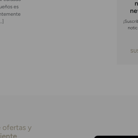
n
queños es
ne
entemente
¡Suscrí
…]
notic
SU
 ofertas y
liente