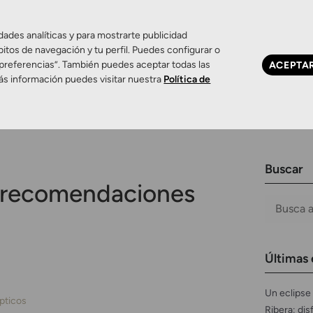
dades analíticas y para mostrarte publicidad
bitos de navegación y tu perfil. Puedes configurar o
 preferencias”. También puedes aceptar todas las
ACEPTA
Ojo seco
Control de miopía
Contactología 
ás información puedes visitar nuestra
Política de
Buscar
recomendaciones
Últimas 
Un eclipse 
pticos
Ribera: dis