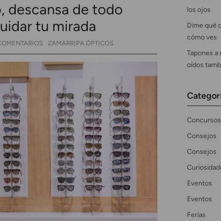
o, descansa de todo
los ojos
uidar tu mirada
Dime qué c
cómo ves
COMENTARIOS
ZAMARRIPA ÓPTICOS
Tapones a 
oídos tamb
Categor
Concursos
Consejos
Consejos
Curiosidad
Eventos
Eventos
Ferias