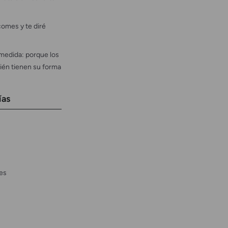
omes y te diré
medida: porque los
ién tienen su forma
ías
es