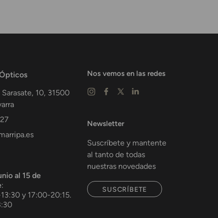
Nos vemos en las redes
 Ópticos
 Sarasate, 10,
31500
arra
 27
Newsletter
arripa.es
Suscríbete y mantente
al tanto de todas
nuestras novedades
unio al 15 de
e
:
SUSCRÍBETE
-13:30 y 17:00-20:15.
3:30