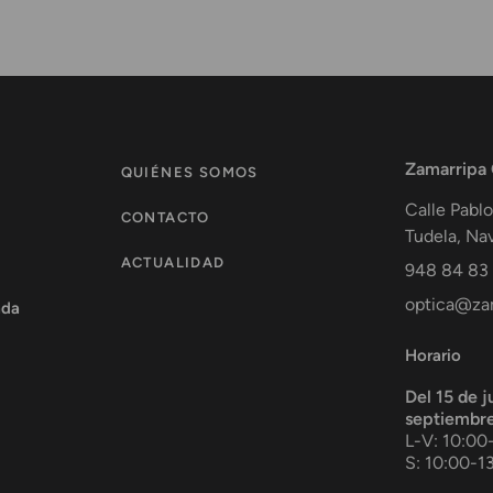
Zamarripa
QUIÉNES SOMOS
Calle Pablo
CONTACTO
Tudela
,
Nav
ACTUALIDAD
948 84 83
optica@zam
ada
Horario
Del 15 de j
septiembr
L-V: 10:00
S: 10:00-1