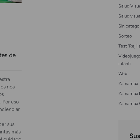
Salud Visu
Salud visual
Sin catego
Sorteo
Test "Rejil
tes de
Videojuego
infantil
Web
estra
Zamarripa
os nos
Zamarripa 
os
. Por eso
Zamarripa 
ncienciar
cer sus
guntas más
Sus
al cuidado