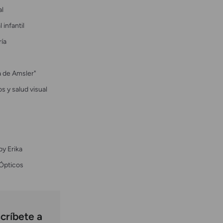
al
 infantil
ría
la de Amsler"
s y salud visual
by Erika
Ópticos
críbete a