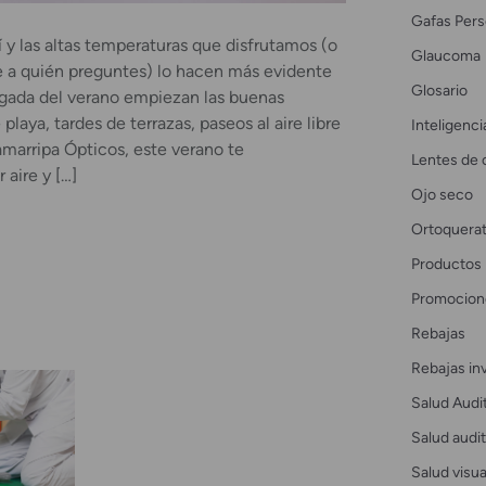
Gafas Pers
í y las altas temperaturas que disfrutamos (o
Glaucoma
 a quién preguntes) lo hacen más evidente
Glosario
egada del verano empiezan las buenas
laya, tardes de terrazas, paseos al aire libre
Inteligencia
marripa Ópticos, este verano te
Lentes de 
aire y […]
Ojo seco
Ortoquerat
Productos
Promocion
Rebajas
Rebajas in
Salud Audi
Salud audit
Salud visua