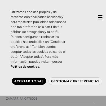
QUIÉNES SOMOS
CONTACTO
ACTUALIDAD
Utilizamos cookies propias y de
terceros con finalidades analíticas y
para mostrarte publicidad relacionada
con tus preferencias a partir de tus
hábitos de navegación y tu perfil.
Puedes configurar o rechazar las
cookies haciendo click en “Gestionar
Etiqueta:
realidad
preferencias”. También puedes
aceptar todas las cookies pulsando el
virtual
botón “Aceptar todas”. Para más
información puedes visitar nuestra
Política de cookies
.
Salud Visual
Zamarripa
Nautilus, probar antes de
ACEPTAR TODAS
GESTIONAR PREFERENCIAS
comprar.
11 DE FEBRERO DE 2016
0 COMENTARIOS
ZAMARRIPA ÓPTICOS