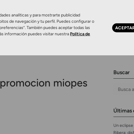
dades analíticas y para mostrarte publicidad
bitos de navegación y tu perfil. Puedes configurar o
 preferencias”. También puedes aceptar todas las
ACEPTA
Ojo seco
Control de miopía
Contactología 
ás información puedes visitar nuestra
Política de
Buscar
promocion miopes
Últimas 
Un eclipse 
Ribera: dis