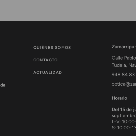
Zamarripa
QUIÉNES SOMOS
Calle Pablo
CONTACTO
Tudela
,
Nav
ACTUALIDAD
948 84 83
optica@zam
ada
Horario
Del 15 de j
septiembr
L-V: 10:00
S: 10:00-1