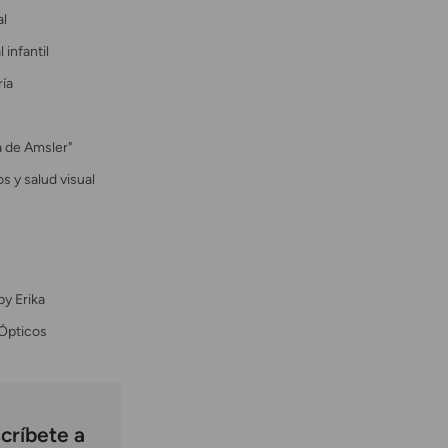
al
 infantil
ría
la de Amsler"
s y salud visual
by Erika
Ópticos
críbete a