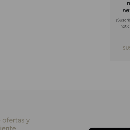
n
ne
¡Suscrí
notic
SU
 ofertas y
liente