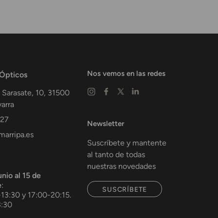
Nos vemos en las redes
 Ópticos
 Sarasate, 10,
31500
arra
 27
Newsletter
arripa.es
Suscríbete y mantente
al tanto de todas
nuestras novedades
unio al 15 de
e
:
SUSCRÍBETE
-13:30 y 17:00-20:15.
3:30