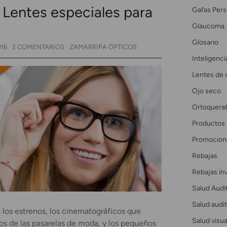
Lentes especiales para
Gafas Pers
Glaucoma
Glosario
016
2 COMENTARIOS
ZAMARRIPA ÓPTICOS
Inteligencia
Lentes de 
Ojo seco
Ortoquerat
Productos
Promocion
Rebajas
Rebajas in
Salud Audi
Salud audit
 los estrenos, los cinematográficos que
Salud visua
os de las pasarelas de moda, y los pequeños