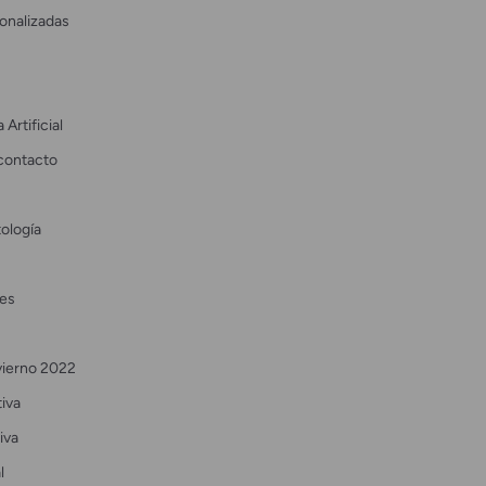
onalizadas
 Artificial
contacto
ología
es
vierno 2022
tiva
iva
l