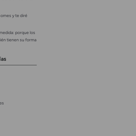
omes y te diré
medida: porque los
ién tienen su forma
ías
es