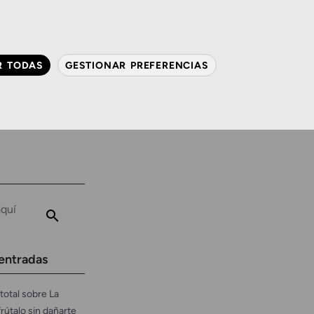
QUIÉNES SOMOS
CONTACTO
ACTUALIDAD
R TODAS
GESTIONAR PREFERENCIAS
avanzada
Audiología
Gafas y mucho más
entradas
total sobre La
frútalo sin dañarte