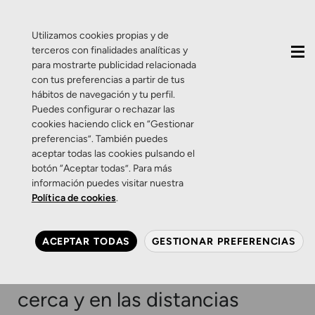
QUIÉNES SOMOS
CONTACTO
ACTUALIDAD
Utilizamos cookies propias y de
terceros con finalidades analíticas y
para mostrarte publicidad relacionada
con tus preferencias a partir de tus
hábitos de navegación y tu perfil.
Puedes configurar o rechazar las
cookies haciendo click en “Gestionar
Etiqueta:
promoción
preferencias”. También puedes
aceptar todas las cookies pulsando el
de lentes
botón “Aceptar todas”. Para más
información puedes visitar nuestra
Política de cookies
.
Promociones
Salud Visual
Promoción: Progresivos
ACEPTAR TODAS
GESTIONAR PREFERENCIAS
ocupacionales que mejoran
tu rendimiento visual de
cerca y en las distancias