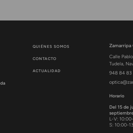
Zamarripa
QUIÉNES SOMOS
Calle Pablo
CONTACTO
Tudela
,
Nav
ACTUALIDAD
948 84 83
optica@zam
ada
Horario
Del 15 de j
septiembr
L-V: 10:00
S: 10:00-1