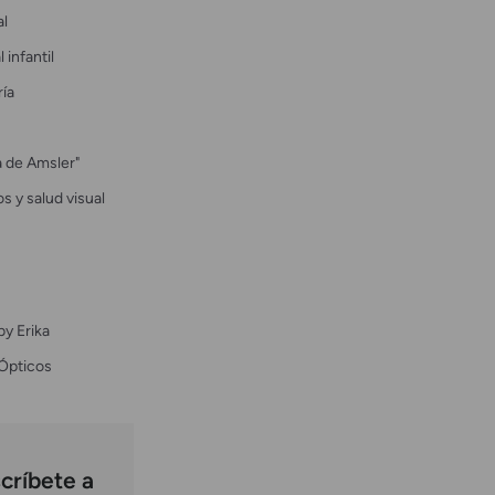
al
 infantil
ría
la de Amsler"
s y salud visual
by Erika
Ópticos
críbete a