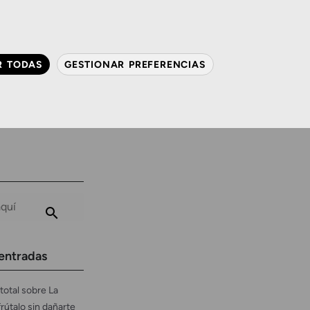
QUIÉNES SOMOS
CONTACTO
ACTUALIDAD
R TODAS
GESTIONAR PREFERENCIAS
avanzada
Audiología
Gafas y mucho más
entradas
total sobre La
frútalo sin dañarte