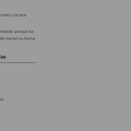
omes y te diré
medida: porque los
ién tienen su forma
ías
es