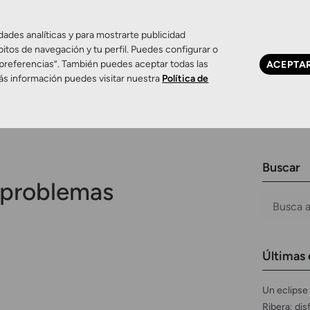
dades analíticas y para mostrarte publicidad
bitos de navegación y tu perfil. Puedes configurar o
 preferencias”. También puedes aceptar todas las
ACEPTA
Ojo seco
Control de miopía
Contactología 
ás información puedes visitar nuestra
Política de
Buscar
problemas
Últimas 
Un eclipse 
Ribera: dis