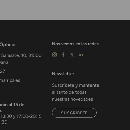
Nos vemos en las redes
 Ópticos
 Sarasate, 10,
31500
arra
 27
Newsletter
arripa.es
Suscríbete y mantente
al tanto de todas
nuestras novedades
unio al 15 de
e
:
SUSCRÍBETE
-13:30 y 17:00-20:15.
3:30