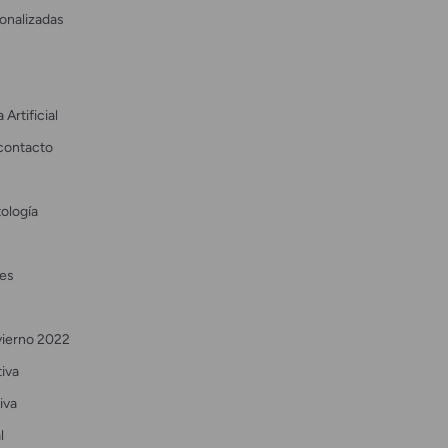
onalizadas
 Artificial
contacto
ología
es
vierno 2022
tiva
iva
l