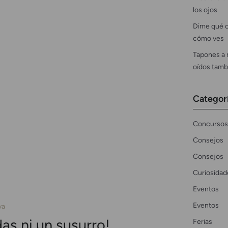
los ojos
Dime qué c
cómo ves
Tapones a 
oídos tamb
Categor
Concursos
Consejos
Consejos
Curiosidad
Eventos
Eventos
va
das ni un susurro!
Ferias