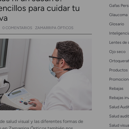
Gafas Pers
ncillos para cuidar tu
Glaucoma
iva
Glosario
0 COMENTARIOS
ZAMARRIPA ÓPTICOS
Inteligencia
Lentes de 
Ojo seco
Ortoquerat
Productos
Promocion
Rebajas
Rebajas in
Salud Audi
Salud audit
 salud visual y las diferentes formas de
Salud visua
ro en Zamarripa Ópticos también nos