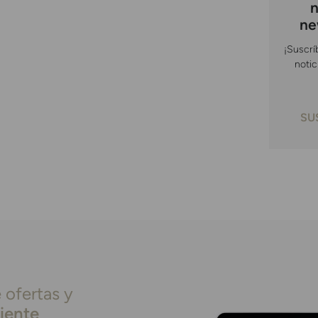
n
ne
¡Suscrí
notic
SU
 ofertas y
liente