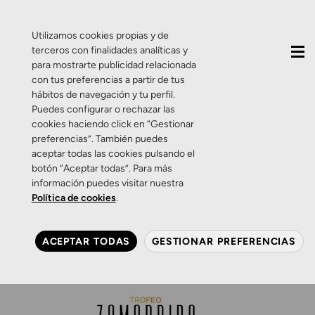
QUIÉNES SOMOS
CONTACTO
ACTUALIDAD
Utilizamos cookies propias y de
terceros con finalidades analíticas y
para mostrarte publicidad relacionada
con tus preferencias a partir de tus
hábitos de navegación y tu perfil.
Puedes configurar o rechazar las
cookies haciendo click en “Gestionar
Etiqueta:
padel
preferencias”. También puedes
aceptar todas las cookies pulsando el
botón “Aceptar todas”. Para más
Zamarripa
información puedes visitar nuestra
Trofeo Zamarripa Ópticos
Política de cookies
.
de Pádel: remate del verano.
ACEPTAR TODAS
GESTIONAR PREFERENCIAS
25 DE AGOSTO DE 2016
0 COMENTARIOS
ZAMARRIPA ÓPTICOS