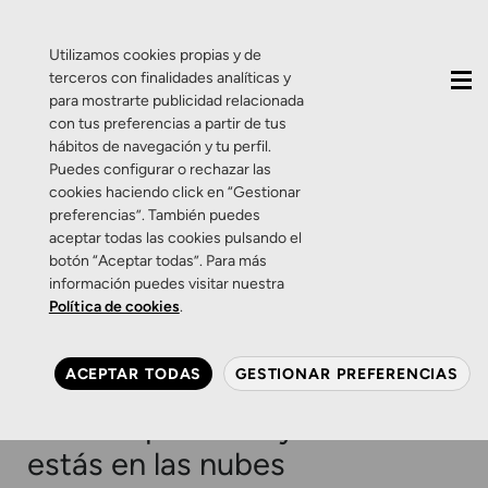
QUIÉNES SOMOS
CONTACTO
ACTUALIDAD
Utilizamos cookies propias y de
terceros con finalidades analíticas y
para mostrarte publicidad relacionada
con tus preferencias a partir de tus
hábitos de navegación y tu perfil.
Puedes configurar o rechazar las
cookies haciendo click en “Gestionar
Etiqueta:
lentes
preferencias”. También puedes
aceptar todas las cookies pulsando el
fotocromáticas
botón “Aceptar todas”. Para más
información puedes visitar nuestra
Política de cookies
.
Promociones
Salud Visual
Zamarripa
Promoción: Lentes
ACEPTAR TODAS
GESTIONAR PREFERENCIAS
fotocromáticas para que
rindas a pleno sol y cuando
estás en las nubes