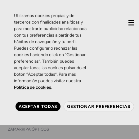
QUIÉNES SOMOS
CONTACTO
ACTUALIDAD
Utilizamos cookies propias y de
terceros con finalidades analíticas y
para mostrarte publicidad relacionada
con tus preferencias a partir de tus
hábitos de navegación y tu perfil.
Puedes configurar o rechazar las
cookies haciendo click en “Gestionar
Etiqueta:
ilusiones
preferencias”. También puedes
aceptar todas las cookies pulsando el
opticas
botón “Aceptar todas”. Para más
información puedes visitar nuestra
Política de cookies
.
Curiosidades
Salud Visual
Zamarripa
Recibimos el año nuevo con
ACEPTAR TODAS
GESTIONAR PREFERENCIAS
ilusión (óptica)
28 DE DICIEMBRE DE 2017
0 COMENTARIOS
ZAMARRIPA ÓPTICOS