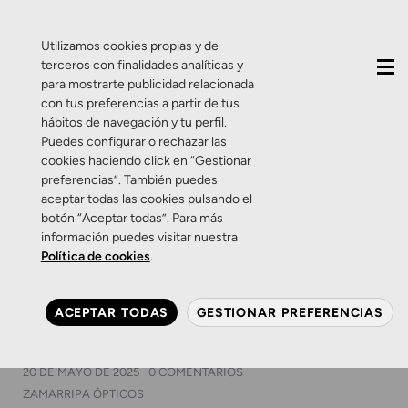
QUIÉNES SOMOS
CONTACTO
ACTUALIDAD
Utilizamos cookies propias y de
terceros con finalidades analíticas y
para mostrarte publicidad relacionada
con tus preferencias a partir de tus
hábitos de navegación y tu perfil.
Puedes configurar o rechazar las
cookies haciendo click en “Gestionar
Etiqueta:
higiene
preferencias”. También puedes
aceptar todas las cookies pulsando el
botón “Aceptar todas”. Para más
Consejos
Lentes de contacto
Salud Visual
información puedes visitar nuestra
Sin categoría
Política de cookies
.
¿Te estás planteando usar
lentillas? Las diarias pueden
ACEPTAR TODAS
GESTIONAR PREFERENCIAS
ser tus mejores aliadas
20 DE MAYO DE 2025
0 COMENTARIOS
ZAMARRIPA ÓPTICOS