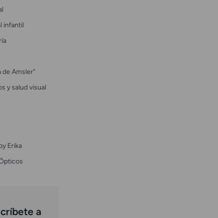
al
 infantil
ría
la de Amsler"
s y salud visual
by Erika
Ópticos
críbete a