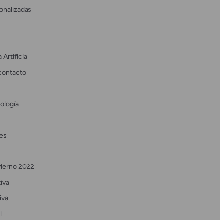
onalizadas
 Artificial
contacto
ología
es
vierno 2022
tiva
iva
l