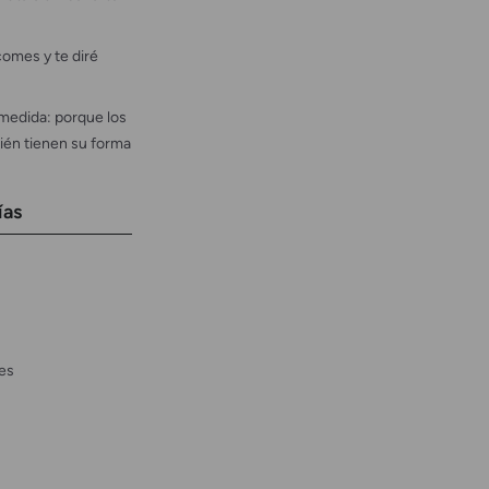
omes y te diré
medida: porque los
ién tienen su forma
ías
es