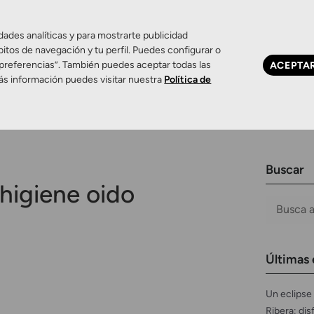
dades analíticas y para mostrarte publicidad
bitos de navegación y tu perfil. Puedes configurar o
 preferencias”. También puedes aceptar todas las
ACEPTA
Ojo seco
Control de miopía
Contactología 
ás información puedes visitar nuestra
Política de
Buscar
higiene oido
Últimas 
Un eclipse 
Ribera: dis