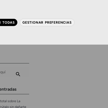
QUIÉNES SOMOS
CONTACTO
ACTUALIDAD
R TODAS
GESTIONAR PREFERENCIAS
avanzada
Audiología
Gafas y mucho más
entradas
total sobre La
frútalo sin dañarte