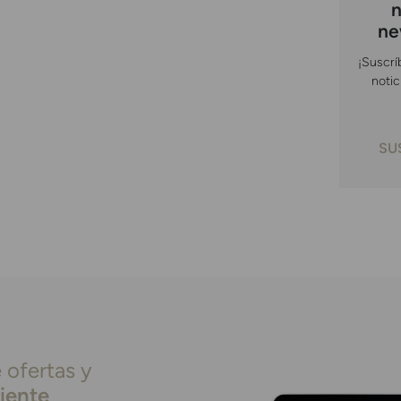
n
ne
¡Suscrí
notic
SU
 ofertas y
liente