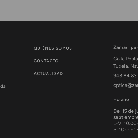
Zamarripa
QUIÉNES SOMOS
Calle Pablo
CONTACTO
Tudela
,
Nav
ACTUALIDAD
948 84 83
optica@zam
ada
Horario
Del 15 de j
septiembr
L-V: 10:00
S: 10:00-1