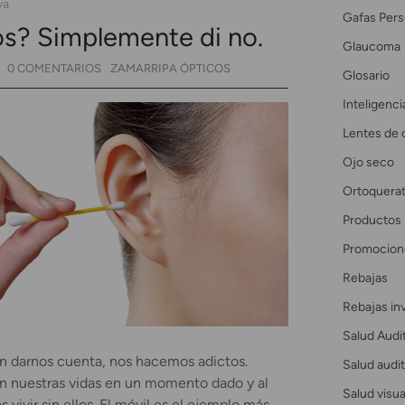
va
Gafas Pers
os? Simplemente di no.
Glaucoma
0 COMENTARIOS
ZAMARRIPA ÓPTICOS
Glosario
Inteligencia
Lentes de 
Ojo seco
Ortoquerat
Productos
Promocion
Rebajas
Rebajas in
Salud Audi
sin darnos cuenta, nos hacemos adictos.
Salud audit
n nuestras vidas en un momento dado y al
Salud visua
vivir sin ellos. El móvil es el ejemplo más