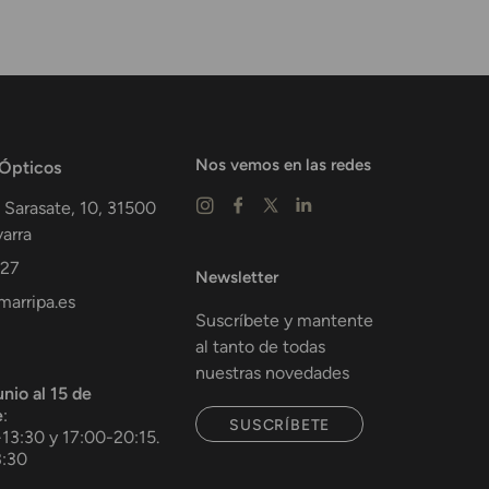
Nos vemos en las redes
 Ópticos
 Sarasate, 10,
31500
arra
 27
Newsletter
arripa.es
Suscríbete y mantente
al tanto de todas
nuestras novedades
unio al 15 de
e
:
SUSCRÍBETE
-13:30 y 17:00-20:15.
3:30