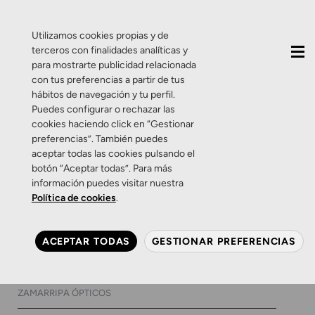
QUIÉNES SOMOS
CONTACTO
ACTUALIDAD
Utilizamos cookies propias y de
terceros con finalidades analíticas y
para mostrarte publicidad relacionada
con tus preferencias a partir de tus
hábitos de navegación y tu perfil.
Puedes configurar o rechazar las
cookies haciendo click en “Gestionar
Etiqueta:
Gafas para
preferencias”. También puedes
aceptar todas las cookies pulsando el
todas las edades
botón “Aceptar todas”. Para más
información puedes visitar nuestra
Política de cookies
.
Productos
Salud Visual
Zamarripa
Gafas Lara D’, creatividad y
ACEPTAR TODAS
GESTIONAR PREFERENCIAS
belleza para tus ojos
10 DE MAYO DE 2018
0 COMENTARIOS
ZAMARRIPA ÓPTICOS