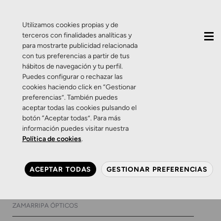
QUIÉNES SOMOS
CONTACTO
ACTUALIDAD
Utilizamos cookies propias y de
terceros con finalidades analíticas y
para mostrarte publicidad relacionada
con tus preferencias a partir de tus
hábitos de navegación y tu perfil.
Puedes configurar o rechazar las
cookies haciendo click en “Gestionar
Etiqueta:
gafas de sol
preferencias”. También puedes
aceptar todas las cookies pulsando el
de mujer en oferta
botón “Aceptar todas”. Para más
información puedes visitar nuestra
Política de cookies
.
Promociones
Salud Visual
Zamarripa
Black Friday: gafas de sol al
ACEPTAR TODAS
GESTIONAR PREFERENCIAS
20% de descuento
23 DE NOVIEMBRE DE 2017
0 COMENTARIOS
ZAMARRIPA ÓPTICOS