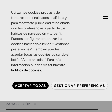
QUIÉNES SOMOS
CONTACTO
ACTUALIDAD
Utilizamos cookies propias y de
terceros con finalidades analíticas y
para mostrarte publicidad relacionada
con tus preferencias a partir de tus
hábitos de navegación y tu perfil.
Puedes configurar o rechazar las
cookies haciendo click en “Gestionar
Etiqueta:
gafas de sol
preferencias”. También puedes
aceptar todas las cookies pulsando el
de hombre en oferta
botón “Aceptar todas”. Para más
información puedes visitar nuestra
Política de cookies
.
Promociones
Salud Visual
Zamarripa
Black Friday: gafas de sol al
ACEPTAR TODAS
GESTIONAR PREFERENCIAS
20% de descuento
23 DE NOVIEMBRE DE 2017
0 COMENTARIOS
ZAMARRIPA ÓPTICOS