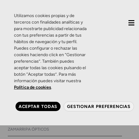
QUIÉNES SOMOS
CONTACTO
ACTUALIDAD
Utilizamos cookies propias y de
terceros con finalidades analíticas y
para mostrarte publicidad relacionada
con tus preferencias a partir de tus
hábitos de navegación y tu perfil.
Puedes configurar o rechazar las
cookies haciendo click en “Gestionar
Etiqueta:
Gafas
preferencias”. También puedes
aceptar todas las cookies pulsando el
coloridas
botón “Aceptar todas”. Para más
información puedes visitar nuestra
Política de cookies
.
Productos
Salud Visual
Zamarripa
Gafas Lara D’, creatividad y
ACEPTAR TODAS
GESTIONAR PREFERENCIAS
belleza para tus ojos
10 DE MAYO DE 2018
0 COMENTARIOS
ZAMARRIPA ÓPTICOS