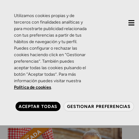
QUIÉNES SOMOS
CONTACTO
ACTUALIDAD
Utilizamos cookies propias y de
terceros con finalidades analíticas y
para mostrarte publicidad relacionada
con tus preferencias a partir de tus
hábitos de navegación y tu perfil.
Puedes configurar o rechazar las
cookies haciendo click en “Gestionar
Etiqueta:
gafas 2×1
preferencias”. También puedes
aceptar todas las cookies pulsando el
botón “Aceptar todas”. Para más
Consejos
Promociones
Salud Visual
Zamarripa
información puedes visitar nuestra
Promoción: La vuelta al cole
Política de cookies
.
hay que verla clara
ACEPTAR TODAS
GESTIONAR PREFERENCIAS
31 DE AGOSTO DE 2017
0 COMENTARIOS
ZAMARRIPA ÓPTICOS