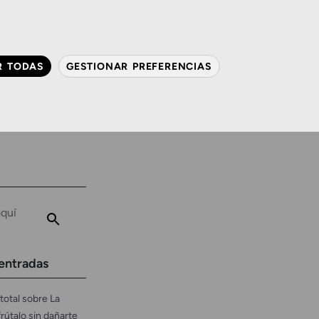
QUIÉNES SOMOS
CONTACTO
ACTUALIDAD
R TODAS
GESTIONAR PREFERENCIAS
avanzada
Audiología
Gafas y mucho más
entradas
total sobre La
frútalo sin dañarte