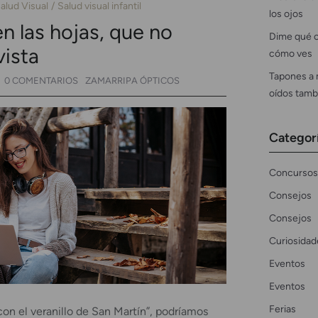
alud Visual
Salud visual infantil
los ojos
 las hojas, que no
Dime qué c
vista
cómo ves
Tapones a 
0 COMENTARIOS
ZAMARRIPA ÓPTICOS
oídos tamb
Categor
Concursos
Consejos
Consejos
Curiosidad
Eventos
Eventos
Ferias
con el veranillo de San Martín”, podríamos