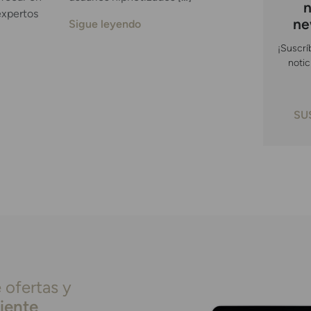
n
expertos
ne
Sigue leyendo
¡Suscrí
notic
SU
 ofertas y
liente