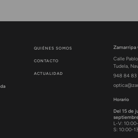
Zamarripa
QUIÉNES SOMOS
Calle Pablo
CONTACTO
Tudela
,
Nav
ACTUALIDAD
948 84 83
optica@zam
ada
Horario
Del 15 de j
septiembr
L-V: 10:00
S: 10:00-1