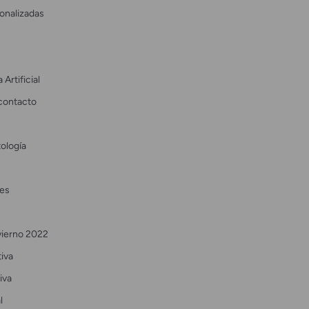
onalizadas
 Artificial
contacto
ología
es
vierno 2022
tiva
iva
l