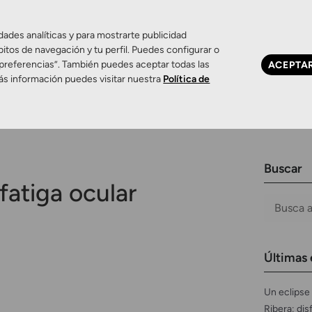
dades analíticas y para mostrarte publicidad
bitos de navegación y tu perfil. Puedes configurar o
 preferencias”. También puedes aceptar todas las
ACEPTA
Ojo seco
Control de miopía
Contactología 
ás información puedes visitar nuestra
Política de
Buscar
fatiga ocular
Últimas 
Un eclipse 
Ribera: dis