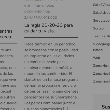
Salud Visu
9 DE JUNIO DE 2016
0 COMENTARIOS
Salud visual
ZAMARRIPA ÓPTICOS
Sin catego
La regla 20-20-20 para
Sorteo
cuidar tu vista.
ientras
Test "Rejil
 cerca
Videojuego
Hace tiempo en un periódico
infantil
ero una
se bromeaba con la posibilidad
necesita
de implantar en las ciudades
Web
las
un carril reservado para
Zamarripa
caso, que
caminar mirando el móvil, a
Zamarripa 
 de las
modo de los carriles-bici. El
orque vivir
sketch de un famoso programa
Zamarripa 
 tiene sus
de humor proponía el servicio
pecial
de perros lazarillo para clientes
ue sufren
pendientes de su Smartphone.
vo cuando
Los perros caminaban junto a
Sus
nfocar en
usuarios hipnotizados […]