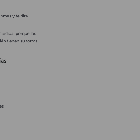
omes y te diré
medida: porque los
ién tienen su forma
ías
es