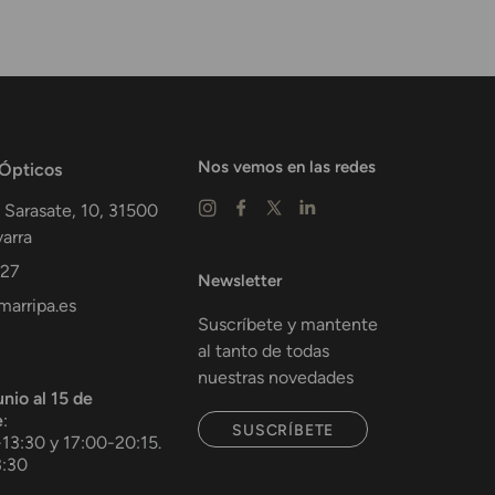
Nos vemos en las redes
 Ópticos
 Sarasate, 10,
31500
arra
 27
Newsletter
arripa.es
Suscríbete y mantente
al tanto de todas
nuestras novedades
unio al 15 de
e
:
SUSCRÍBETE
-13:30 y 17:00-20:15.
3:30