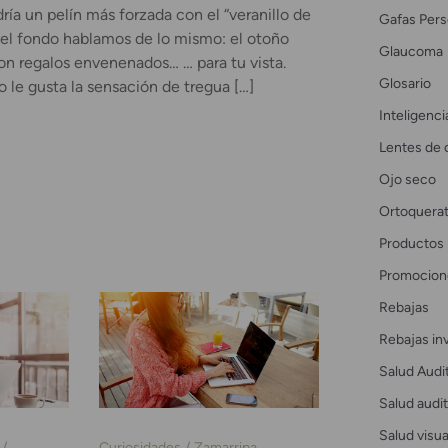
dría un pelín más forzada con el “veranillo de
Gafas Pers
 el fondo hablamos de lo mismo: el otoño
Glaucoma
on regalos envenenados… … para tu vista.
Glosario
no le gusta la sensación de tregua […]
Inteligencia
Lentes de 
Ojo seco
Ortoquerat
Productos
Promocion
Rebajas
Rebajas in
Salud Audi
Salud audit
Salud visua
Curiosidades
Zamarripa