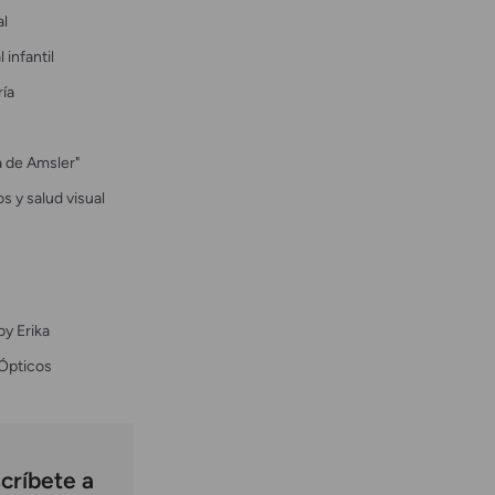
al
 infantil
ría
la de Amsler"
s y salud visual
by Erika
Ópticos
críbete a