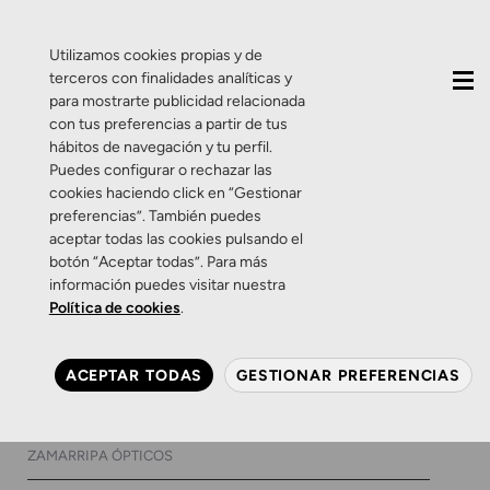
QUIÉNES SOMOS
CONTACTO
ACTUALIDAD
Utilizamos cookies propias y de
terceros con finalidades analíticas y
para mostrarte publicidad relacionada
con tus preferencias a partir de tus
hábitos de navegación y tu perfil.
Puedes configurar o rechazar las
cookies haciendo click en “Gestionar
Etiqueta:
esclerosis
preferencias”. También puedes
aceptar todas las cookies pulsando el
multiple
botón “Aceptar todas”. Para más
información puedes visitar nuestra
Política de cookies
.
Salud Visual
Zamarripa
Vigila tus ojos frente a la
ACEPTAR TODAS
GESTIONAR PREFERENCIAS
esclerosis múltiple.
27 DE OCTUBRE DE 2016
0 COMENTARIOS
ZAMARRIPA ÓPTICOS