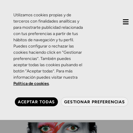
QUIÉNES SOMOS
CONTACTO
ACTUALIDAD
Utilizamos cookies propias y de
terceros con finalidades analíticas y
para mostrarte publicidad relacionada
con tus preferencias a partir de tus
hábitos de navegación y tu perfil.
Puedes configurar o rechazar las
cookies haciendo click en “Gestionar
Etiqueta:
david bowie
preferencias”. También puedes
aceptar todas las cookies pulsando el
botón “Aceptar todas”. Para más
Curiosidades
información puedes visitar nuestra
Heterochromia, por David
Política de cookies
.
Bowie.
ACEPTAR TODAS
GESTIONAR PREFERENCIAS
14 DE ENERO DE 2016
0 COMENTARIOS
ZAMARRIPA ÓPTICOS