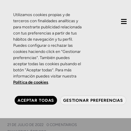
QUIÉNES SOMOS
CONTACTO
ACTUALIDAD
Utilizamos cookies propias y de
terceros con finalidades analíticas y
para mostrarte publicidad relacionada
con tus preferencias a partir de tus
hábitos de navegación y tu perfil.
Puedes configurar o rechazar las
cookies haciendo click en “Gestionar
Etiqueta:
cuida tu
preferencias”. También puedes
aceptar todas las cookies pulsando el
mirada
botón “Aceptar todas”. Para más
información puedes visitar nuestra
Política de cookies
.
Consejos
Zamarripa Ópticos
Este verano, descansa de
ACEPTAR TODAS
GESTIONAR PREFERENCIAS
todo menos de cuidar tu
mirada
21 DE JULIO DE 2022
0 COMENTARIOS