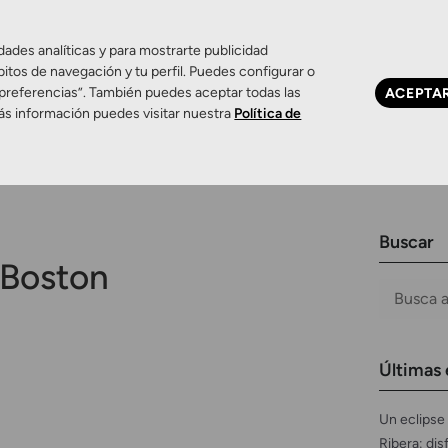
dades analíticas y para mostrarte publicidad
bitos de navegación y tu perfil. Puedes configurar o
 preferencias”. También puedes aceptar todas las
ACEPTA
Ojo seco
Control de miopía
Contactología 
ás información puedes visitar nuestra
Política de
Buscar
Boston
Últimas 
Un eclipse 
Ribera: dis