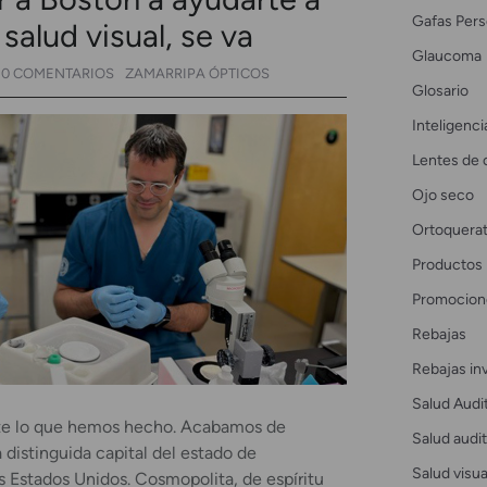
Gafas Pers
salud visual, se va
Glaucoma
0 COMENTARIOS
ZAMARRIPA ÓPTICOS
Glosario
Inteligencia
Lentes de 
Ojo seco
Ortoquerat
Productos
Promocion
Rebajas
Rebajas in
Salud Audi
te lo que hemos hecho. Acabamos de
Salud audit
a distinguida capital del estado de
Salud visua
s Estados Unidos. Cosmopolita, de espíritu