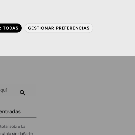
QUIÉNES SOMOS
CONTACTO
ACTUALIDAD
R TODAS
GESTIONAR PREFERENCIAS
avanzada
Audiología
Gafas y mucho más
entradas
total sobre La
frútalo sin dañarte