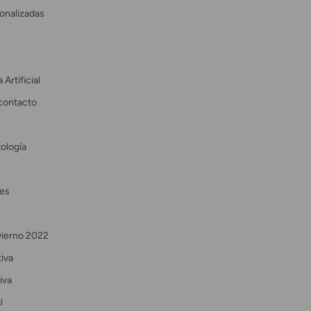
onalizadas
 Artificial
contacto
ología
es
vierno 2022
tiva
iva
l