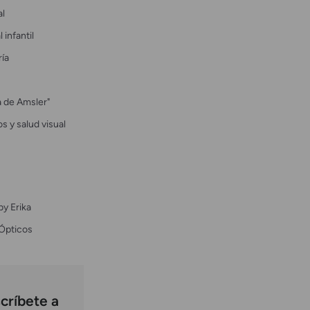
al
 infantil
ría
la de Amsler"
s y salud visual
by Erika
Ópticos
críbete a