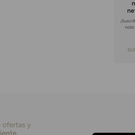
n
ne
¡Suscrí
notic
SU
 ofertas y
liente