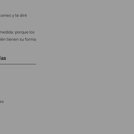
omes y te diré
medida: porque los
ién tienen su forma
ías
es