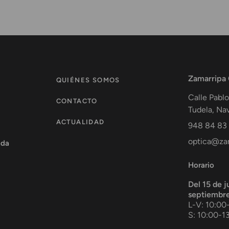
Zamarripa
QUIÉNES SOMOS
Calle Pablo
CONTACTO
Tudela
,
Nav
ACTUALIDAD
948 84 83
optica@zam
ada
Horario
Del 15 de j
septiembr
L-V: 10:00
S: 10:00-1