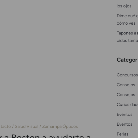
los ojos
Dime qué c
cómo ves
Tapones a 
oídos tamb
Categor
Concursos
Consejos
Consejos
Curiosidad
Eventos
Eventos
ntacto
Salud Visual
Zamarripa Ópticos
Ferias
ir a Boston a ayudarte a