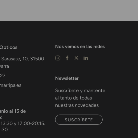
Nos vemos en las redes
 Ópticos
 Sarasate, 10,
31500
arra
 27
Newsletter
arripa.es
Suscríbete y mantente
al tanto de todas
nuestras novedades
unio al 15 de
e
:
SUSCRÍBETE
-13:30 y 17:00-20:15.
3:30